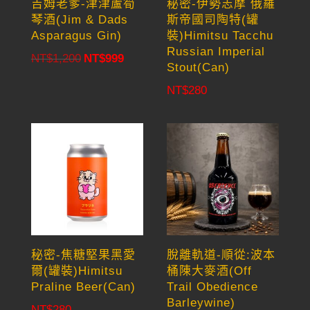
吉姆老爹-津津蘆筍
秘密-伊勢志摩 俄羅
琴酒(Jim & Dads
斯帝國司陶特(罐
Asparagus Gin)
裝)Himitsu Tacchu
Russian Imperial
NT$
1,200
NT$
999
Original
Current
Stout(Can)
price
price
NT$
280
was:
is:
NT$1,200.
NT$999.
秘密-焦糖堅果黑愛
脫離軌道-順從:波本
爾(罐裝)Himitsu
桶陳大麥酒(Off
Praline Beer(Can)
Trail Obedience
Barleywine)
NT$
280