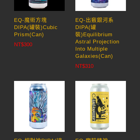
EQ-魔術方塊
EQ-出竅銀河系
DIPA(罐裝)Cubic
DIPA(罐
Prism(Can)
裝)Equilibrium
Astral Projection
NT$
300
Into Multiple
Galaxies(Can)
NT$
310