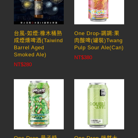
台風-如煙:橡木桶熟
One Drop-調調:果
成煙燻啤酒(Taiwind
肉酸啤(罐裝)Twang
Barrel Aged
Pulp Sour Ale(Can)
Smoked Ale)
NT$
380
NT$
280