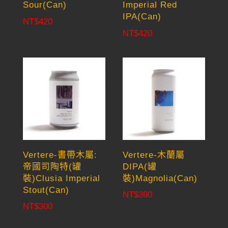
Sour(Can)
Imperial Red
IPA(Can)
NT$
420
NT$
420
Vertere-書帶木屬:
Vertere-木蘭屬
帝國司陶特(罐
DIPA(罐
裝)Clusia Imperial
裝)Magnolia(Can)
Stout(Can)
NT$
390
NT$
300