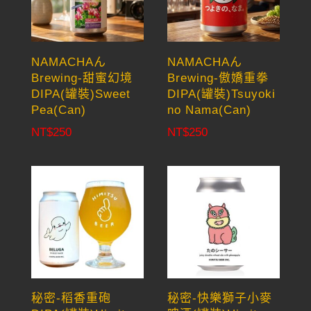
NAMACHAん
NAMACHAん
Brewing-甜蜜幻境
Brewing-傲嬌重拳
DIPA(罐裝)Sweet
DIPA(罐裝)Tsuyoki
Pea(Can)
no Nama(Can)
NT$
250
NT$
250
秘密-稻香重砲
秘密-快樂獅子小麥