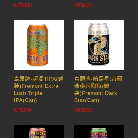
NT$
450
NT$
420
鳥頭牌-超渴TIPA(罐
鳥頭牌-暗黑星:帝國
裝)Fremont Extra
燕麥司陶特(罐
Lush Triple
裝)Fremont Dark
IPA(Can)
Star(Can)
NT$
200
NT$
180