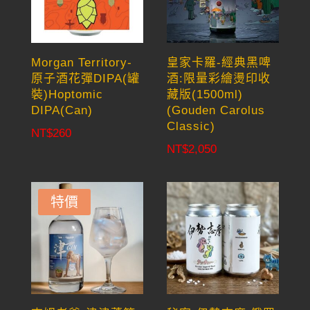
Morgan Territory-
皇家卡羅-經典黑啤
原子酒花彈DIPA(罐
酒:限量彩繪燙印收
裝)Hoptomic
藏版(1500ml)
DIPA(Can)
(Gouden Carolus
Classic)
NT$
260
NT$
2,050
特價