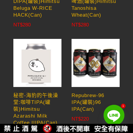
DIPA(罐裝)Himitsu
啤酒(罐裝)Himitsu
Beluga W-RICE
Tanoshisa
HACK(Can)
Wheat(Can)
NT$
280
NT$
280
秘密-海豹的午後澡
Repubrew-96
堂:咖啡TIPA(罐
IPA(罐裝)96
1
裝)Himitsu
IPA(Can)
Azarashi Milk
NT$
220
Coffee IIIPA(Can)
NT$
280