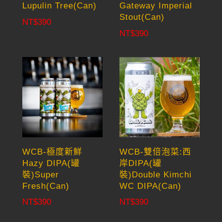
Lupulin Tree(Can)
Gateway Imperial
Stout(Can)
NT$
390
NT$
390
WCB-極度新鮮
WCB-雙倍泡菜:西
Hazy DIPA(罐
岸DIPA(罐
裝)Super
裝)Double Kimchi
Fresh(Can)
WC DIPA(Can)
NT$
390
NT$
390