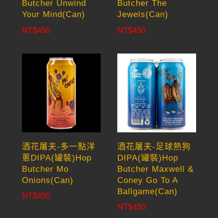
Butcher Unwind
Butcher The
Your Mind(Can)
Jewels(Can)
NT$
450
NT$
450
酒花屠夫-多一點洋
酒花屠夫-足球熱狗
蔥DIPA(罐裝)Hop
DIPA(罐裝)Hop
Butcher Mo
Butcher Maxwell &
Onions(Can)
Coney Go To A
Ballgame(Can)
NT$
450
NT$
450