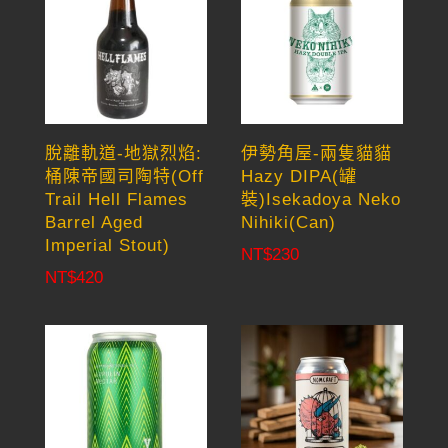
脫離軌道-地獄烈焰:
伊勢角屋-兩隻貓貓
桶陳帝國司陶特(Off
Hazy DIPA(罐
Trail Hell Flames
裝)Isekadoya Neko
Barrel Aged
Nihiki(Can)
Imperial Stout)
NT$
230
NT$
420