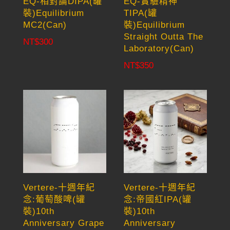
EQ-相對論DIPA(罐
EQ-實驗精神
裝)Equilibrium
TIPA(罐
MC2(Can)
裝)Equilibrium
Straight Outta The
NT$
300
Laboratory(Can)
NT$
350
Vertere-十週年紀
Vertere-十週年紀
念:葡萄酸啤(罐
念:帝國紅IPA(罐
裝)10th
裝)10th
Anniversary Grape
Anniversary