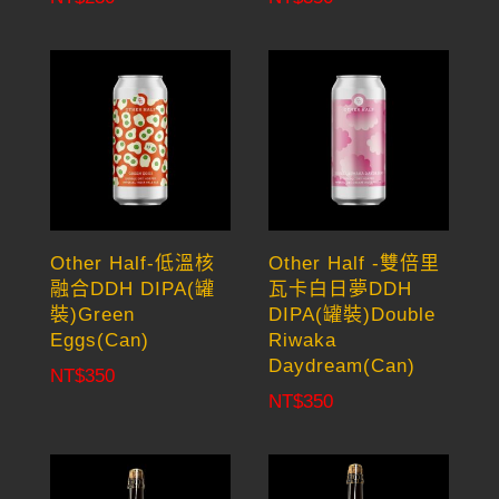
Other Half-低溫核
Other Half -雙倍里
融合DDH DIPA(罐
瓦卡白日夢DDH
裝)Green
DIPA(罐裝)Double
Eggs(Can)
Riwaka
Daydream(Can)
NT$
350
NT$
350