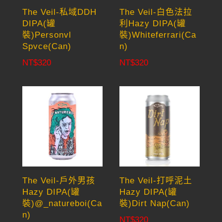
The Veil-私域DDH
The Veil-白色法拉
DIPA(罐
利Hazy DIPA(罐
裝)Personvl
裝)Whiteferrari(Ca
Spvce(Can)
n)
NT$
320
NT$
320
The Veil-戶外男孩
The Veil-打呼泥土
Hazy DIPA(罐
Hazy DIPA(罐
裝)@_natureboi(Ca
裝)Dirt Nap(Can)
n)
NT$
320