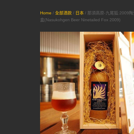
Home
/
全部酒款
/
日本
/ 那須高原-九尾狐:2009
盒(Nasukohgen Beer Ninetailed Fox 2009)