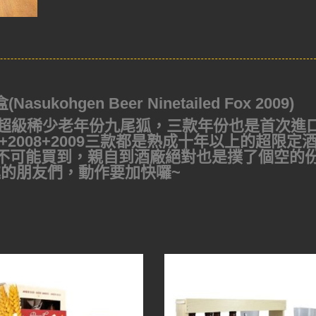
kohgen Beer Ninetailed Fox 2009)
超級稀少老年份九尾狐，三款年份也是首次進
+2008+2009三款都是熟成十年以上的超限定
7%不可能買到，親自到酒廠絕對也是撲了個空的
的朋友們，動作要加快囉~