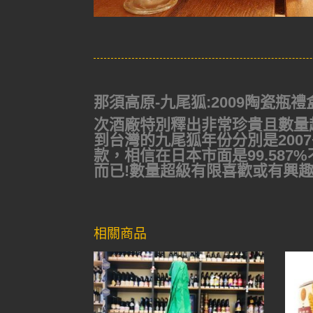
那須高原-九尾狐:2009陶瓷瓶禮盒(Nasu
次酒廠特別釋出非常珍貴且數量
到台灣的九尾狐年份分別是2007
款，相信在日本市面是99.58
而已!
數量超級有限喜歡或有興趣
相關商品