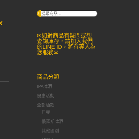
搜
尋：
x
✉如對商品有疑問或想
查詢庫存，請加入我們
的LINE ID，將有專人為
您服務✉
商品分類
IPA啤酒
優惠活動
全部酒款
丹麥
俄羅斯啤酒
其他國別