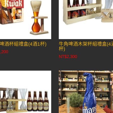
啤酒杯組禮盒(4酒1杯)
牛角啤酒木架杯組禮盒(4
杯)
,200
NT$
2,300