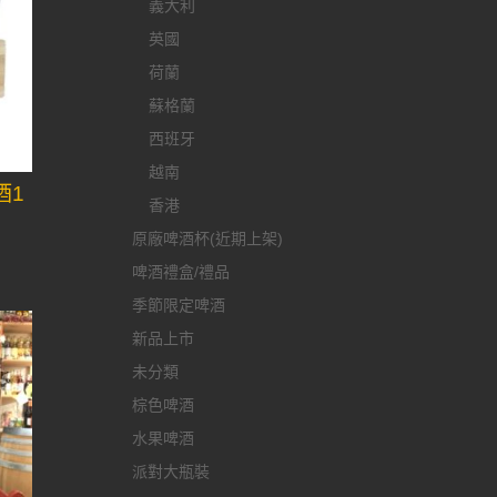
義大利
英國
荷蘭
蘇格蘭
西班牙
越南
酒1
香港
原廠啤酒杯(近期上架)
啤酒禮盒/禮品
季節限定啤酒
新品上市
未分類
棕色啤酒
水果啤酒
派對大瓶裝