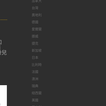
加拿大
台灣
奧地利
德國
愛爾蘭
挪威
口
捷克
酒
新加坡
份兒
日本
比利時
法國
澳洲
瑞典
紐西蘭
美國