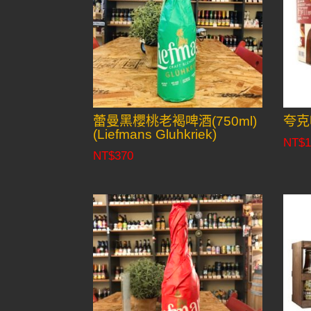
蕾曼黑櫻桃老褐啤酒(750ml)
夸克
(Liefmans Gluhkriek)
NT$
1
NT$
370