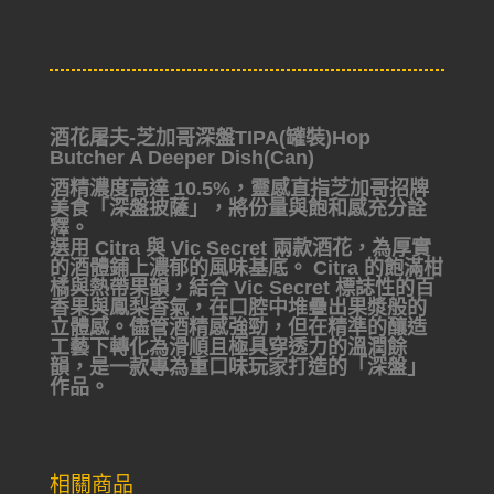
酒花屠夫-芝加哥深盤TIPA(罐裝)Hop
Butcher A Deeper Dish(Can)
酒精濃度高達 10.5%，靈感直指芝加哥招牌
美食「深盤披薩」，將份量與飽和感充分詮
釋。
選用 Citra 與 Vic Secret 兩款酒花，為厚實
的酒體鋪上濃郁的風味基底。 Citra 的飽滿柑
橘與熱帶果韻，結合 Vic Secret 標誌性的百
香果與鳳梨香氣，在口腔中堆疊出果漿般的
立體感。儘管酒精感強勁，但在精準的釀造
工藝下轉化為滑順且極具穿透力的溫潤餘
韻，是一款專為重口味玩家打造的「深盤」
作品。
相關商品