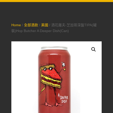
Home
/
全部酒款
/
美國
/ 酒花屠夫-芝加哥深盤TIPA(罐
裝)Hop Butcher A Deeper Dish(Can)