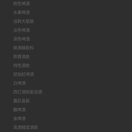
棕色啤酒
水果啤酒
派對大瓶裝
淡色啤酒
深色啤酒
無酒精飲料
熱賣酒款
特色酒款
琥珀紅啤酒
白啤酒
西打酒與氣泡酒
農莊喜鬆
酸啤酒
金啤酒
高酒精度酒款