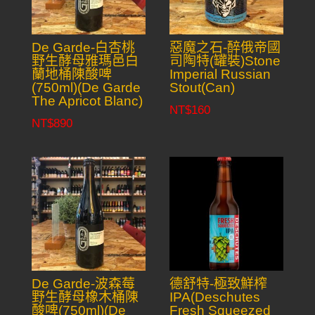
De Garde-白杏桃
惡魔之石-醉俄帝國
野生酵母雅瑪邑白
司陶特(罐裝)Stone
蘭地桶陳酸啤
Imperial Russian
(750ml)(De Garde
Stout(Can)
The Apricot Blanc)
NT$
160
NT$
890
De Garde-波森莓
德舒特-極致鮮榨
野生酵母橡木桶陳
IPA(Deschutes
酸啤(750ml)(De
Fresh Squeezed