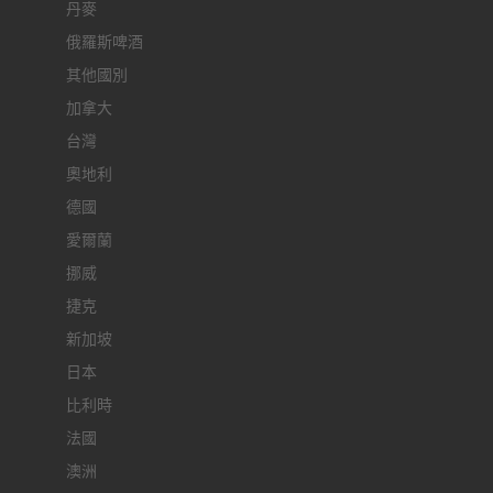
丹麥
俄羅斯啤酒
其他國別
加拿大
台灣
奧地利
德國
愛爾蘭
挪威
捷克
新加坡
日本
比利時
法國
澳洲