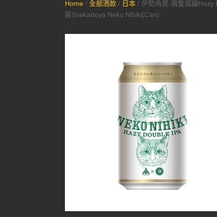
Home
/
全部酒款
/
日本
/ 伊勢角屋-兩隻貓貓Hazy D
裝)Isekadoya Neko Nihiki(Can)