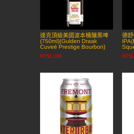
達克頂級美國波本桶釀黑啤
德舒
(750ml)(Gulden Draak
IPA(
Cuveé Prestige Bourbon)
Sque
NT$
1,180
NT$
1