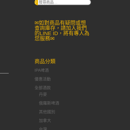
搜
尋：
✉如對商品有疑問或想
查詢庫存，請加入我們
的LINE ID，將有專人為
您服務✉
商品分類
IPA啤酒
優惠活動
全部酒款
丹麥
俄羅斯啤酒
其他國別
加拿大
台灣