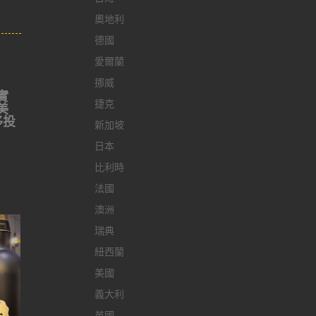
奧地利
德國
愛爾蘭
挪威
實
捷克
美
侈投
新加坡
日本
比利時
法國
澳洲
瑞典
紐西蘭
美國
義大利
英國