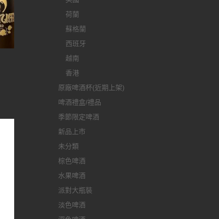
荷蘭
蘇格蘭
西班牙
越南
香港
原廠啤酒杯(近期上架)
啤酒禮盒/禮品
季節限定啤酒
新品上市
未分類
棕色啤酒
水果啤酒
派對大瓶裝
淡色啤酒