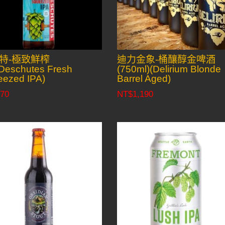
特-極致鮮榨
迪力金象-桶釀醇金啤酒
Deschutes Fresh
(750ml)(Delirium Blonde
ezed IPA)
Barrel Aged)
70
NT$
1,190