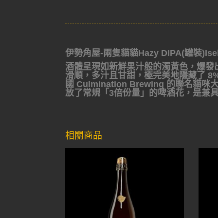
伊勢角屋-兩隻貓貓Hazy DIPA(罐裝)Isekad
酒體呈現如新鮮果汁般的濁黃色，爆發
滑順，多汁且甘甜，極完美地隱藏了 8
國 Culmination Brewing 的
放了常規「3倍份量」的啤酒花，是兼具療癒視
相關商品