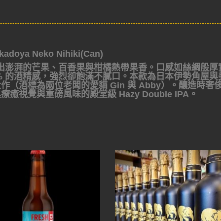
oya Neko Nihiki(Can)
出澎湃的芒果、百香果與柑橘熱帶果香。口感如絲綢般厚
% 的酒精感，強烈卻飽滿不膩口。本款為日本伊勢角屋與
聯名貓咪大作（酒標為兩位老闆的愛貓 Gin 與 Abby）。釀造時奢
覺與重磅風味的殿堂級 Hazy Double IPA。