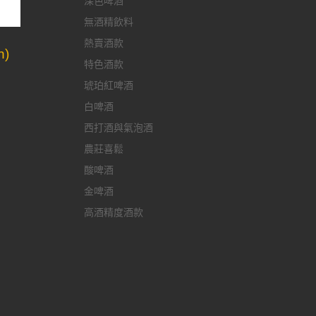
深色啤酒
無酒精飲料
熱賣酒款
n)
特色酒款
琥珀紅啤酒
白啤酒
西打酒與氣泡酒
農莊喜鬆
酸啤酒
金啤酒
高酒精度酒款