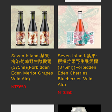
by
latest
Seven Island-禁果:
Seven Island-禁果:
梅洛葡萄野生酸愛爾
櫻桃莓果野生酸愛爾
(375ml)(Forbidden
(375ml)(Forbidden
Eden Merlot Grapes
Eden Cherries
Wild Ale)
Blueberries Wild
Ale)
NT$
650
NT$
650