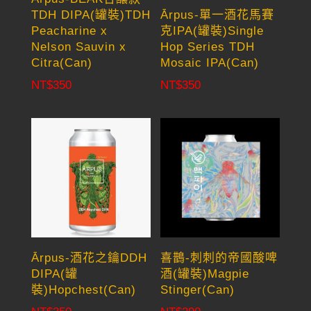
TDH DIPA(罐裝)TDH
Ārpus-單一酒花馬賽
Peacharine x
克IPA(罐裝)Single
Nelson Sauvin x
Hop Series TDH
Citra(Can)
Mosaic IPA(Can)
NT$
350
NT$
350
Ārpus-酒花之鑰DDH
喜鵲-刺刺的帝國酸啤
DIPA(罐
酒(罐裝)Magpie
裝)Hopchest(Can)
Stinger(Can)