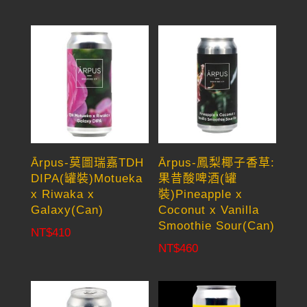
Ārpus-莫圖瑞嘉TDH
Ārpus-鳳梨椰子香草:
DIPA(罐裝)Motueka
果昔酸啤酒(罐
x Riwaka x
裝)Pineapple x
Galaxy(Can)
Coconut x Vanilla
Smoothie Sour(Can)
NT$
410
NT$
460