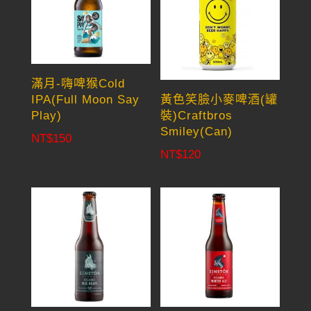
滿月-嗨啤猴Cold
IPA(Full Moon Say
黃色笑臉小麥啤酒(罐
Play)
裝)Craftbros
Smiley(Can)
NT$
150
NT$
120