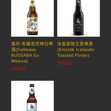
滿月-布薩荅花神白啤
冰島冒險王黑啤酒
酒(Fullmoon
(Einstök Icelandic
BUSSABA Ex-
Toasted Porter)
Weisse)
NT$
110
NT$
140