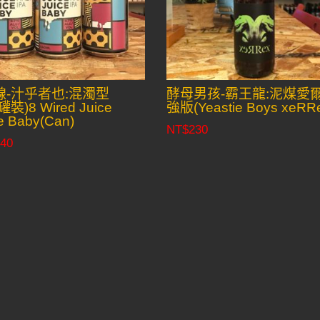
線-汁乎者也:混濁型
酵母男孩-霸王龍:泥煤愛
罐裝)8 Wired Juice
強版(Yeastie Boys xeRR
e Baby(Can)
NT$
230
40