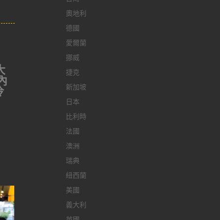
奧地利
德國
愛爾蘭
挪威
大
捷克
內
新加坡
冷
日本
比利時
法國
澳洲
瑞典
紐西蘭
美國
義大利
英國