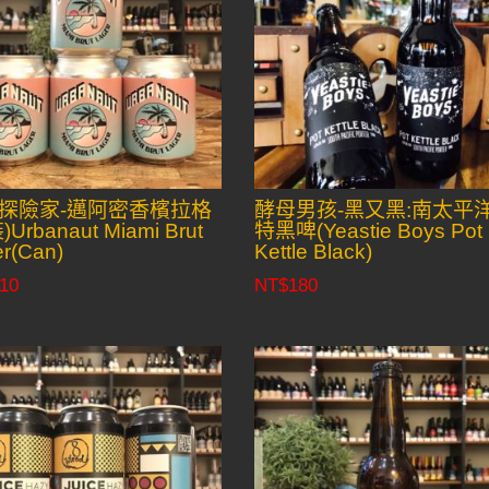
探險家-邁阿密香檳拉格
酵母男孩-黑又黑:南太平
Urbanaut Miami Brut
特黑啤(Yeastie Boys Pot
r(Can)
Kettle Black)
10
NT$
180