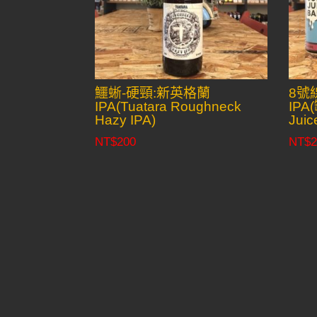
鱷蜥-硬頸:新英格蘭
8號
IPA(Tuatara Roughneck
IPA(
Hazy IPA)
Juic
NT$
200
NT$
2