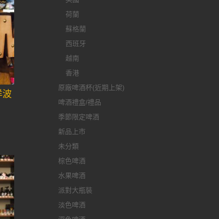
荷蘭
蘇格蘭
西班牙
越南
香港
原廠啤酒杯(近期上架)
洋波
啤酒禮盒/禮品
季節限定啤酒
新品上市
未分類
棕色啤酒
水果啤酒
派對大瓶裝
淡色啤酒