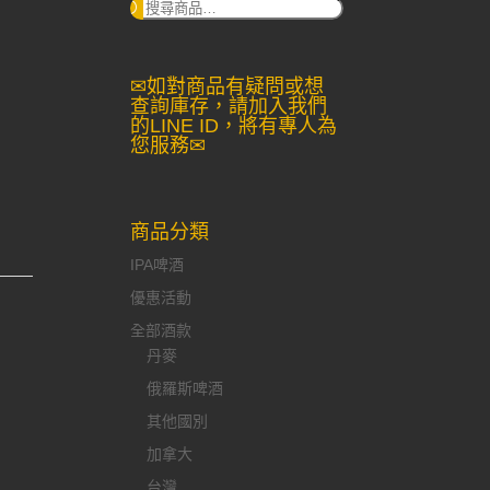
搜
尋：
✉如對商品有疑問或想
查詢庫存，請加入我們
的LINE ID，將有專人為
您服務✉
商品分類
IPA啤酒
優惠活動
全部酒款
丹麥
俄羅斯啤酒
其他國別
加拿大
台灣