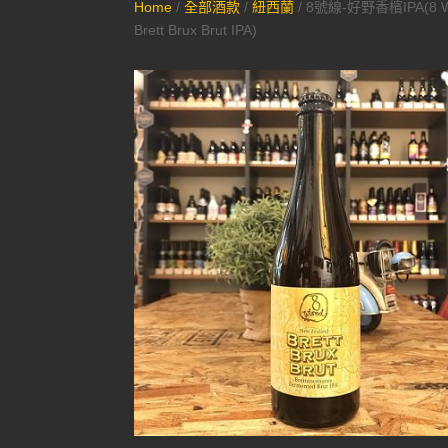
Home
/
全部酒款
/
紐西蘭
/ 8號線-好野香檳IPA(8 W
Brett Brux Brut IPA)