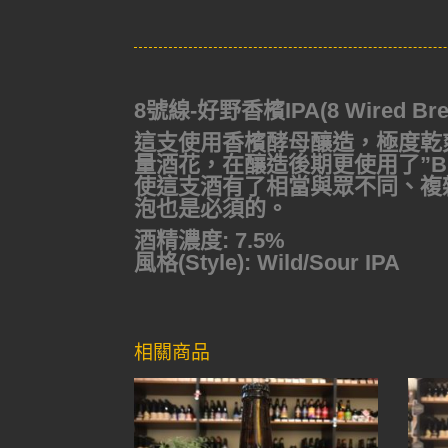
8號線-好野香檳IPA(8 Wired Brett
這支使用香檳酵母釀造，極度乾爽
量酒花，在釀造後期更使用了”B
使這支酒有了相當與眾不同、複
泡也是必須的。
酒精濃度: 7.5%
風格(Style): Wild/Sour IPA
相關商品