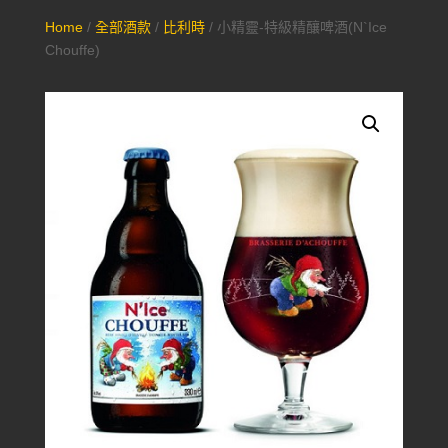
Home
/
全部酒款
/
比利時
/ 小精靈-特級精釀啤酒(N`Ice
Chouffe)