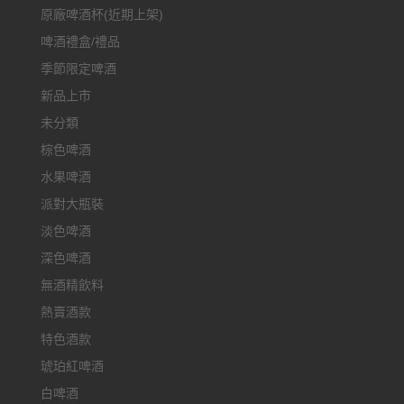
原廠啤酒杯(近期上架)
啤酒禮盒/禮品
季節限定啤酒
新品上市
未分類
棕色啤酒
水果啤酒
派對大瓶裝
淡色啤酒
深色啤酒
無酒精飲料
熱賣酒款
特色酒款
琥珀紅啤酒
白啤酒