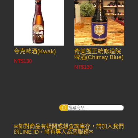
夸克啤酒(Kwak)
奇美藍正統修道院
啤酒(Chimay Blue)
NT$
130
NT$
130
搜
尋：
✉如對商品有疑問或想查詢庫存，請加入我們
的LINE ID，將有專人為您服務✉