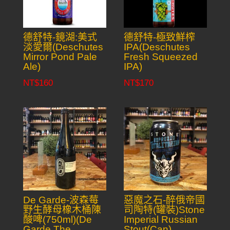
德舒特-鏡湖:美式
德舒特-極致鮮榨
淡愛爾(Deschutes
IPA(Deschutes
Mirror Pond Pale
Fresh Squeezed
Ale)
IPA)
NT$
160
NT$
170
De Garde-波森莓
惡魔之石-醉俄帝國
野生酵母橡木桶陳
司陶特(罐裝)Stone
酸啤(750ml)(De
Imperial Russian
Garde The
Stout(Can)