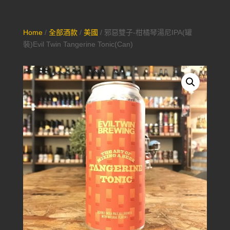
Home
/
全部酒款
/
美國
/ 邪惡雙子-柑橘琴湯尼IPA(罐
裝)Evil Twin Tangerine Tonic(Can)