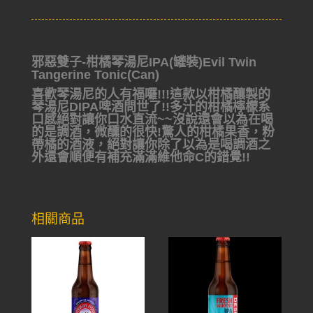
邪惡雙子-柑橘琴湯尼IPA(罐裝)Evil Twin
Tangerine Tonic(Can)
喜歡琴湯尼的人有福囉!!!這款以柑橘釀製的
琴湯尼DIPA啤酒問世了!!多汁的柑橘檸檬系
口感絕對讓你口水直流~~沒說還會以為在喝
的是調酒，微醺的很快!驚人的柑橘果香，粉
帶橘的酒液，絕對讓你除了以為是喝調酒之
外還會順便有補充滿滿維他命C的錯覺!!
相關商品