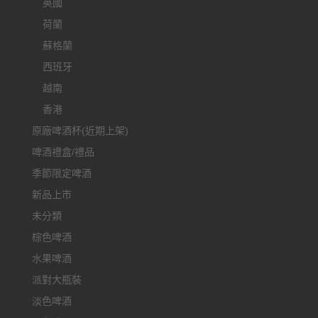
英國
荷蘭
蘇格蘭
西班牙
越南
香港
原廠啤酒杯(近期上架)
啤酒禮盒/禮品
季節限定啤酒
新品上市
未分類
棕色啤酒
水果啤酒
派對大瓶裝
淡色啤酒