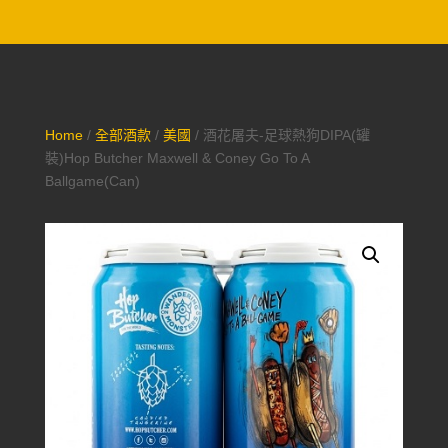
Home
/
全部酒款
/
美國
/ 酒花屠夫-足球熱狗DIPA(罐
裝)Hop Butcher Maxwell & Coney Go To A
Ballgame(Can)