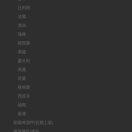
比利時
法國
澳洲
瑞典
紐西蘭
美國
義大利
英國
荷蘭
蘇格蘭
西班牙
越南
香港
原廠啤酒杯(近期上架)
啤酒禮盒/禮品