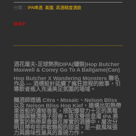
分類：
IPA啤酒
,
美國
,
高酒精度酒款
缺貨中
酒花屠夫-足球熱狗DIPA(罐裝)Hop Butcher
Maxwell & Coney Go To A Ballgame(Can)
Hop Butcher X Wandering Monsters 聯名
作品 — 酒標設計延續了瘋狂旅程的敘事，引
導飲者進入充滿美足氛圍的場域。
釀酒師透過 Citra、Mosaic、Nelson Bliss
以及 Nelson Bliss Hop Kief，建構出如熱帶
果昔般的濃郁香氣，搭配爆發力十足的黑莓
果韻與糖漬橘子甜香。這支雙倍混濁 IPA 將
豐富的熱帶果香鎖在厚實的酒體中，層次分
明且帶有些許軟糖般的甜滋，是一款風味張
力與趣味性兼具的重磅力作。