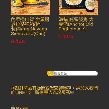
內華達山脊-金黃邊
海錨-迷霧號角:大
界拉格啤酒(罐
麥酒(Anchor Old
裝)Sierra Nevada
Foghorn Ale)
Sierraveza(Can)
NT$
185
NT$
130
搜
尋：
✉如對商品有疑問或想查詢庫存，請加入我們
的LINE ID，將有專人為您服務✉