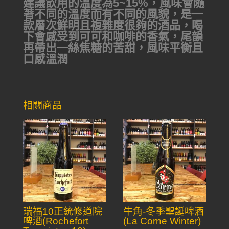
建議飲用的溫度為5~15%，風味會隨
著不同的溫度而有不同的風貌，是一
款層次鮮明且複雜度很夠的酒品，喝
下會感受到可可和咖啡的香氣，尾韻
再帶出一絲焦糖的苦甜，風味平衡且
口感溫潤
相關商品
瑞福10正統修道院
牛角-冬季聖誕啤酒
啤酒(Rochefort
(La Corne Winter)