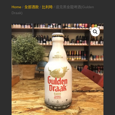
Home
/
全部酒款
/
比利時
/ 達克黑金龍啤酒(Gulden
Draak)