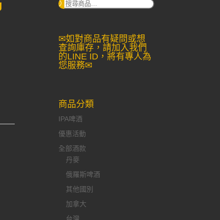
g
搜
尋：
✉如對商品有疑問或想
查詢庫存，請加入我們
的LINE ID，將有專人為
您服務✉
商品分類
IPA啤酒
優惠活動
全部酒款
丹麥
俄羅斯啤酒
其他國別
加拿大
台灣