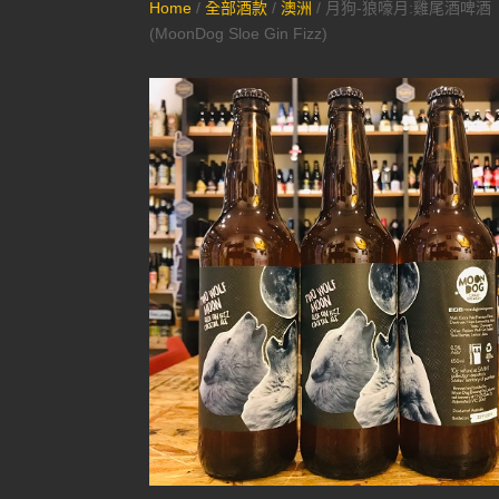
Home
/
全部酒款
/
澳洲
/ 月狗-狼嚎月:雞尾酒啤酒
(MoonDog Sloe Gin Fizz)