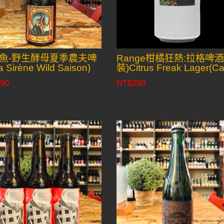
魚-野生酵母夏季農夫啤
Range柑橘狂熱:拉格啤酒
 Sirène Wild Saison)
裝)Citrus Freak Lager(Ca
90
NT$
280