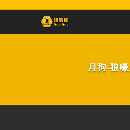
月狗-狼嚎月