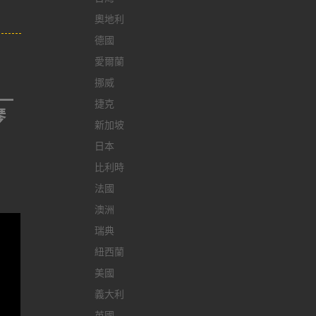
奧地利
德國
愛爾蘭
挪威
一
捷克
琴
新加坡
日本
比利時
法國
澳洲
瑞典
紐西蘭
美國
義大利
英國