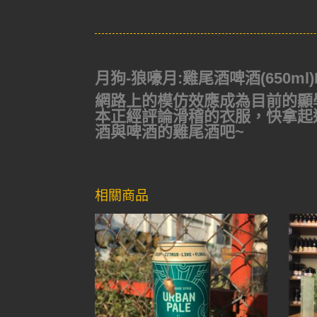
月狗-狼嚎月:雞尾酒啤酒(650ml)Moo
網路上的模仿效應成為目前的顯學
本正經評論滑稽的衣服，快拿起
酒與啤酒的雞尾酒吧~
相關商品