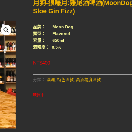
月狗-狼嚎月:雞尾酒啤酒(MoonDo
Sloe Gin Fizz)
品牌： Moon Dog
類型： Flavored
容量： 650ml
酒精度： 8.5%
NT$
400
分類：
澳洲
,
特色酒款
,
高酒精度酒款
缺貨中