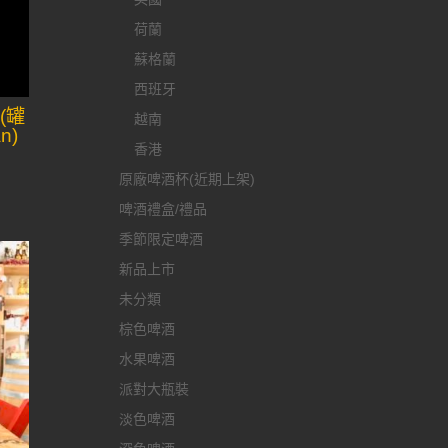
荷蘭
蘇格蘭
西班牙
(罐
越南
n)
香港
原廠啤酒杯(近期上架)
啤酒禮盒/禮品
季節限定啤酒
新品上市
未分類
棕色啤酒
水果啤酒
派對大瓶裝
淡色啤酒