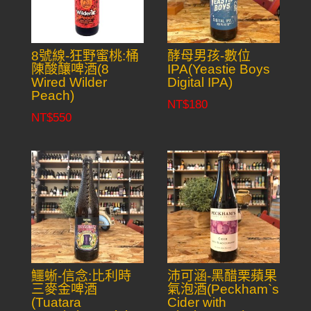
8號線-狂野蜜桃:桶
酵母男孩-數位
陳酸釀啤酒(8
IPA(Yeastie Boys
Wired Wilder
Digital IPA)
Peach)
NT$
180
NT$
550
鱷蜥-信念:比利時
沛可涵-黑醋栗蘋果
三麥金啤酒
氣泡酒(Peckham`s
(Tuatara
Cider with