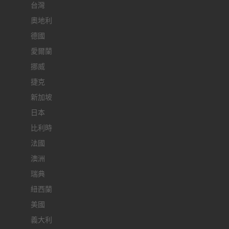
台灣
奧地利
德國
愛爾蘭
挪威
捷克
新加坡
日本
比利時
法國
澳洲
瑞典
紐西蘭
美國
義大利