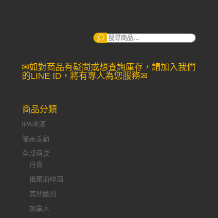
through
NT$260
搜
尋：
✉如對商品有疑問或想查詢庫存，請加入我們
的LINE ID，將有專人為您服務✉
商品分類
IPA啤酒
優惠活動
全部酒款
丹麥
俄羅斯啤酒
其他國別
加拿大