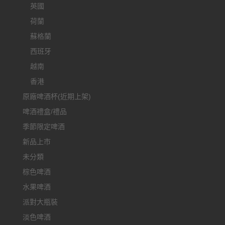
英國
荷蘭
蘇格蘭
西班牙
越南
香港
原廠啤酒杯(近期上架)
啤酒禮盒/禮品
季節限定啤酒
新品上市
未分類
棕色啤酒
水果啤酒
派對大瓶裝
淡色啤酒