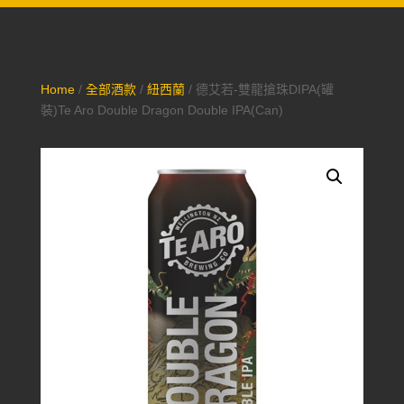
Home
/
全部酒款
/
紐西蘭
/ 德艾若-雙龍搶珠DIPA(罐
裝)Te Aro Double Dragon Double IPA(Can)