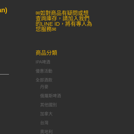
an)
✉如對商品有疑問或想
查詢庫存，請加入我們
的LINE ID，將有專人為
您服務✉
商品分類
IPA啤酒
優惠活動
全部酒款
丹麥
俄羅斯啤酒
其他國別
加拿大
台灣
奧地利