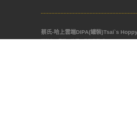
蔡氏-哈上雲端DIPA(罐裝)Tsai`s Hoppy th
從糖化、煮沸、旋沉、發酵到熟成
每一個階段，都投入啤酒花。
層層堆疊，香氣一路疊到雲端。
翻玩早期 New England IPA 的釀造思路，
使用多株酵母共同發酵，
我們證明了 1 + 1 + 1 ＞ 3
芭樂、柳橙、鳳梨、百香果、香蕉、綠花
熱帶果香一波接一波，
像在喝一盤會爆汁的水果拼盤。
要哈，就哈這款。
哈上雲端。哈們
相關商品