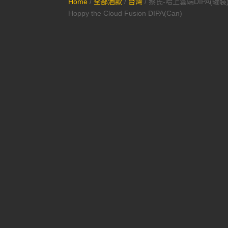
Home
/
全部酒款
/
台灣
/ 蔡氏-哈上雲端DIPA(罐裝)T
Hoppy the Cloud Fusion DIPA(Can)