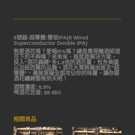
8號線-超導體:雙倍IPA(8 Wired
Superconductor Double IPA)
熱愛酒花嗎？愛喝IPA嗎？總是覺得釀酒師酒
花下的不夠嗎？來來來，這就是解決方案，
投入“酒花繩縛”多1.8倍的酒花量，包含美國
以及紐西蘭的品種。酒花大軍將藉由這支”超
導體”，毫無窒礙全面攻佔你的味蕾，讓你跟
酒花纏綿整晚到天明！
酒精濃度: 8.9%
啤酒花苦度: 88 IBU
相關商品