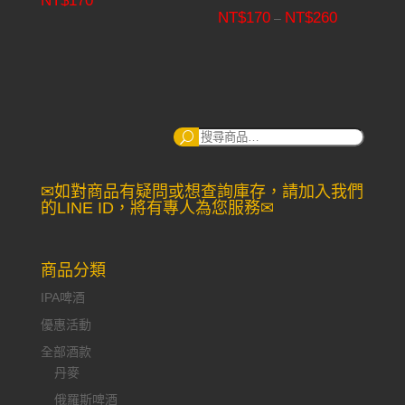
NT$
170
NT$
170
NT$
260
Price
–
range:
NT$170
through
NT$260
搜
尋：
✉如對商品有疑問或想查詢庫存，請加入我們
的LINE ID，將有專人為您服務✉
商品分類
IPA啤酒
優惠活動
全部酒款
丹麥
俄羅斯啤酒