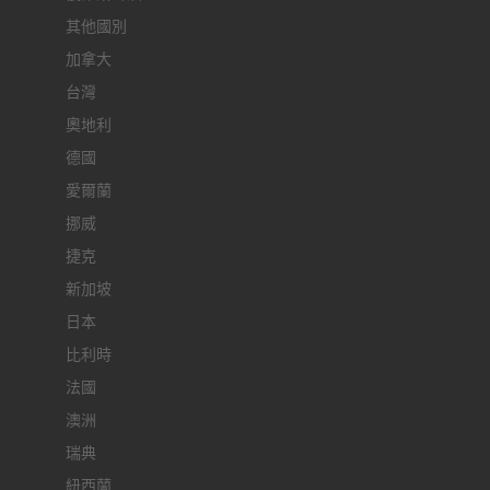
其他國別
加拿大
台灣
奧地利
德國
愛爾蘭
挪威
捷克
新加坡
日本
比利時
法國
澳洲
瑞典
紐西蘭