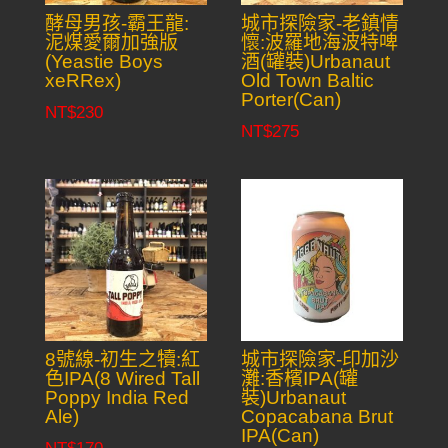
酵母男孩-霸王龍:
城市探險家-老鎮情
泥煤愛爾加強版
懷:波羅地海波特啤
(Yeastie Boys
酒(罐裝)Urbanaut
xeRRex)
Old Town Baltic
Porter(Can)
NT$
230
NT$
275
8號線-初生之犢:紅
城市探險家-印加沙
色IPA(8 Wired Tall
灘:香檳IPA(罐
Poppy India Red
裝)Urbanaut
Ale)
Copacabana Brut
IPA(Can)