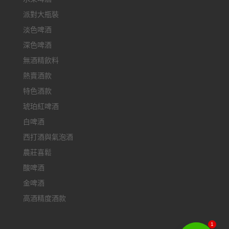
派對大瓶裝
淡色啤酒
深色啤酒
無酒精飲料
熱賣酒款
特色酒款
琥珀紅啤酒
白啤酒
西打酒與氣泡酒
農莊喜鬆
酸啤酒
金啤酒
高酒精度酒款
1