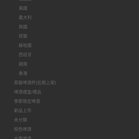
美國
義大利
英國
荷蘭
蘇格蘭
西班牙
越南
香港
原廠啤酒杯(近期上架)
啤酒禮盒/禮品
季節限定啤酒
新品上市
未分類
棕色啤酒
水果啤酒