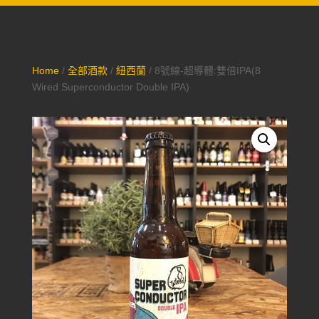
Home
/
全部酒款
/
紐西蘭
/ 8號線-超導體:雙倍IPA(8
Wired Superconductor Double IPA)