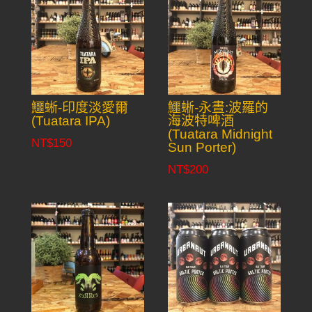
鱷蜥-印度淡愛爾
鱷蜥-永晝:波羅的
(Tuatara IPA)
海波特啤酒
(Tuatara Midnight
NT$
150
Sun Porter)
NT$
200