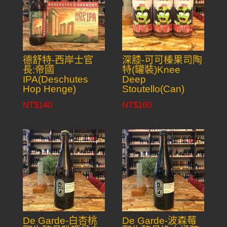
德舒特-西岸士官
深膝-可可榛果司陶
長:帝國
特(罐裝)Knee
IPA(Deschutes
Deep
Hop Henge)
Stoutello(Can)
NT$
140
NT$
160
De Garde-白杏桃
De Garde-波森莓