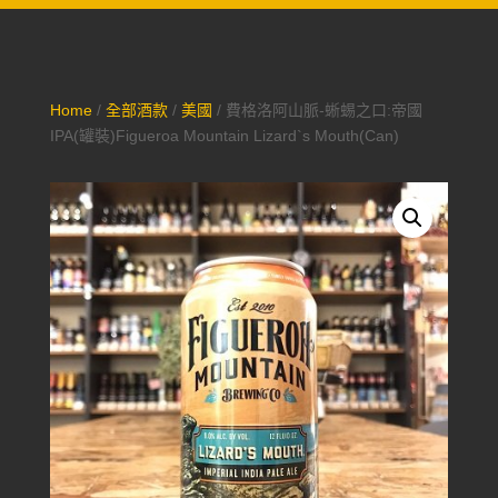
Home
/
全部酒款
/
美國
/ 費格洛阿山脈-蜥蜴之口:帝國
IPA(罐裝)Figueroa Mountain Lizard`s Mouth(Can)