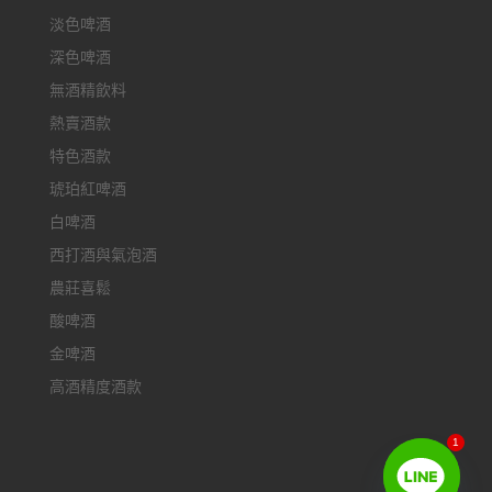
淡色啤酒
深色啤酒
無酒精飲料
熱賣酒款
特色酒款
琥珀紅啤酒
白啤酒
西打酒與氣泡酒
農莊喜鬆
酸啤酒
金啤酒
高酒精度酒款
1