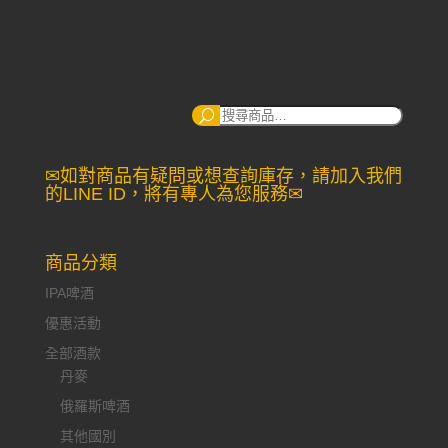
搜
尋：
✉如對商品有疑問或想查詢庫存，請加入我們
的LINE ID，將有專人為您服務✉
商品分類
IPA啤酒
優惠活動
全部酒款
丹麥
俄羅斯啤酒
其他國別