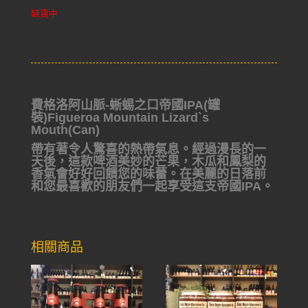
缺貨中
費格洛阿山脈-蜥蜴之口帝國IPA(罐
裝)Figueroa Mountain Lizard`s
Mouth(Can)
帶有著令人驚喜的熱帶氣息。經過漫長的一
天後，這款啤酒美妙
的芒果，木瓜和鳳梨的
香氣會好好回饋您的味蕾。在美麗的日落
前
和您最喜歡的朋友們一起享受這支帝國IPA。
相關商品