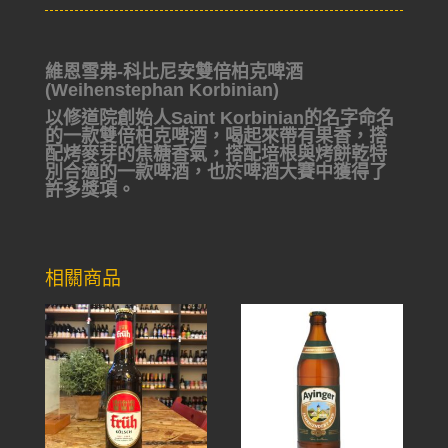
維恩雪弗-科比尼安雙倍柏克啤酒
(Weihenstephan Korbinian)
以修道院創始人Saint Korbinian的名字命名
的一款雙倍柏克啤酒，喝起來帶有果香，搭
配烤麥芽的焦糖香氣，搭配培根與烤餅乾特
別合適的一款啤酒，也於啤酒大賽中獲得了
許多獎項。
相關商品