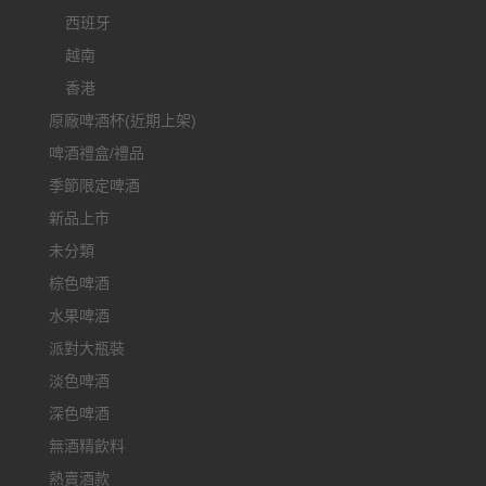
西班牙
越南
香港
原廠啤酒杯(近期上架)
啤酒禮盒/禮品
季節限定啤酒
新品上市
未分類
棕色啤酒
水果啤酒
派對大瓶裝
淡色啤酒
深色啤酒
無酒精飲料
熱賣酒款