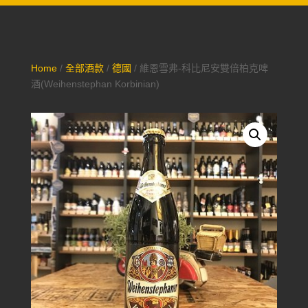
Home
/
全部酒款
/
德國
/ 維恩雪弗-科比尼安雙倍柏克啤
酒(Weihenstephan Korbinian)