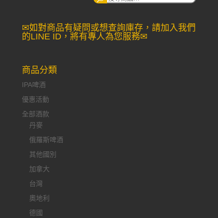
尋：
✉如對商品有疑問或想查詢庫存，請加入我們
的LINE ID，將有專人為您服務✉
商品分類
IPA啤酒
優惠活動
全部酒款
丹麥
俄羅斯啤酒
其他國別
加拿大
台灣
奧地利
德國