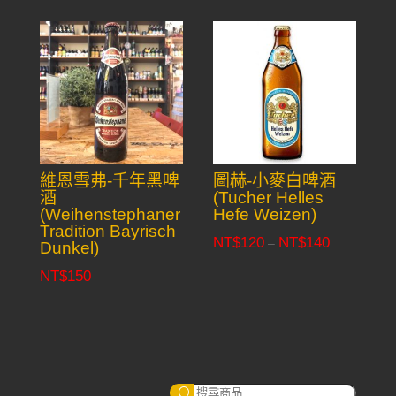
維恩雪弗-千年黑啤
圖赫-小麥白啤酒
酒
(Tucher Helles
(Weihenstephaner
Hefe Weizen)
Tradition Bayrisch
NT$
120
NT$
140
Price
–
Dunkel)
range:
NT$
150
NT$120
through
NT$140
搜