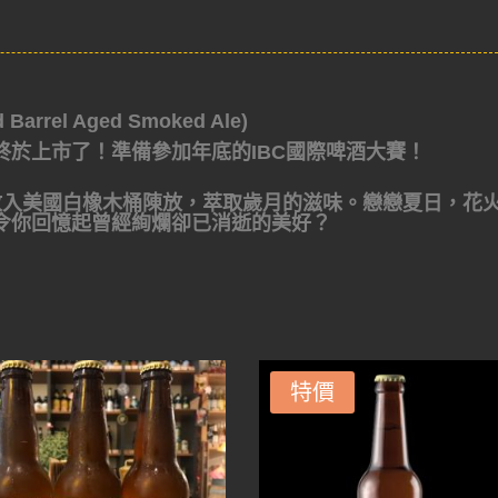
rel Aged Smoked Ale)
終於上市了！準備參加年底的IBC國際啤酒大賽！
放入美國白橡木桶陳放，萃取歲月的滋味。戀戀夏日，花
令你回憶起曾經絢爛卻已消逝的美好？
特價