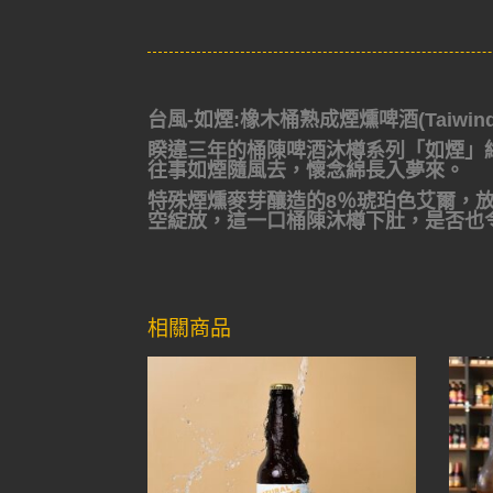
台風-如煙:橡木桶熟成煙燻啤酒(Taiwind Bar
睽違三年的桶陳啤酒沐樽系列「如煙」
往事如煙隨風去，懷念綿長入夢來。
特殊煙燻麥芽釀造的8％琥珀色艾爾，
空綻放，這一口桶陳沐樽下肚，是否也
相關商品