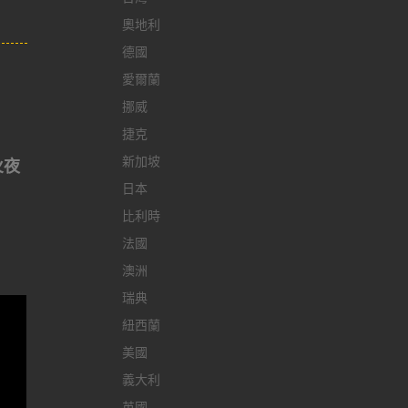
奧地利
德國
愛爾蘭
挪威
捷克
新加坡
火夜
日本
比利時
法國
澳洲
瑞典
紐西蘭
美國
義大利
英國