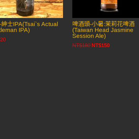
紳士IPA(Tsai`s Actual
啤酒頭-小暑:茉莉花啤酒
leman IPA)
(Taiwan Head Jasmine
Session Ale)
20
NT$
180
NT$
150
Original
Current
price
price
was:
is:
NT$180.
NT$150.