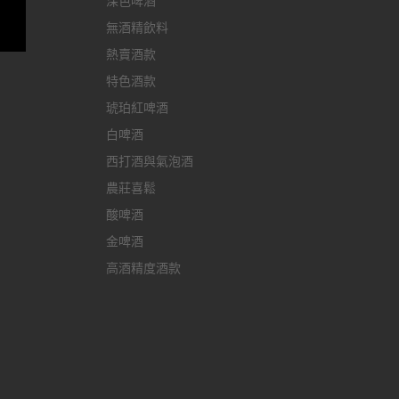
深色啤酒
無酒精飲料
熱賣酒款
特色酒款
琥珀紅啤酒
白啤酒
西打酒與氣泡酒
農莊喜鬆
酸啤酒
金啤酒
高酒精度酒款