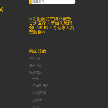
搜
尋：
e)
✉如對商品有疑問或想
查詢庫存，請加入我們
的LINE ID，將有專人為
您服務✉
商品分類
IPA啤酒
優惠活動
全部酒款
丹麥
俄羅斯啤酒
其他國別
加拿大
台灣