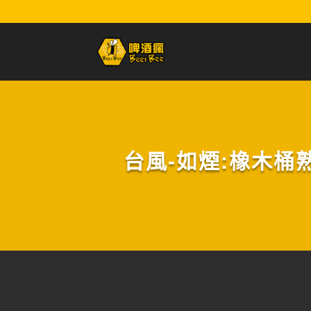
台風-如煙:橡木桶熟成煙