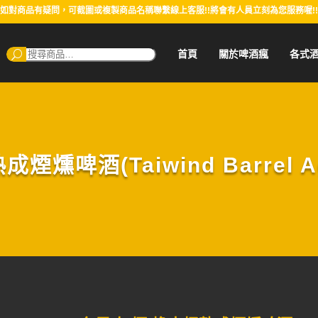
如對商品有疑問，可截圖或複製商品名稱聯繫線上客服!!將會有人員立刻為您服務喔!!
搜
首頁
關於啤酒瘋
各式
尋：
燻啤酒(Taiwind Barrel Age