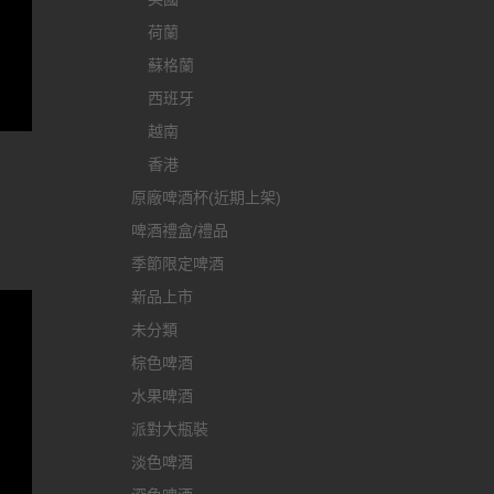
荷蘭
蘇格蘭
西班牙
越南
香港
原廠啤酒杯(近期上架)
啤酒禮盒/禮品
季節限定啤酒
新品上市
未分類
棕色啤酒
水果啤酒
派對大瓶裝
淡色啤酒