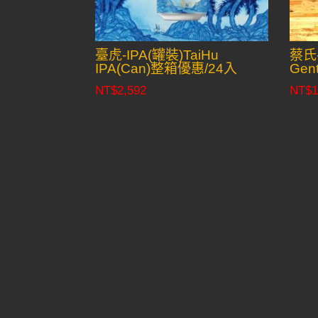
臺虎-IPA(罐裝)TaiHu
蔡氏-
IPA(Can)整箱優惠/24入
Gent
NT$
2,592
NT$
1