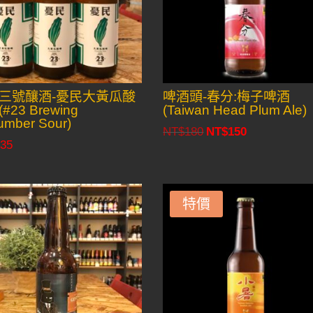
三號釀酒-憂民大黃瓜酸
啤酒頭-春分:梅子啤酒
#23 Brewing
(Taiwan Head Plum Ale)
umber Sour)
NT$
180
NT$
150
Original
Current
35
price
price
was:
is:
NT$180.
NT$150.
特價