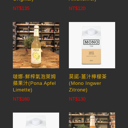
NT$
135
NT$
120
啵娜-鮮榨氣泡萊姆
莫諾-薑汁檸檬茶
蘋果汁(Pona Apfel
(Mono Ingwer
Limette)
Zitrone)
NT$
160
NT$
130