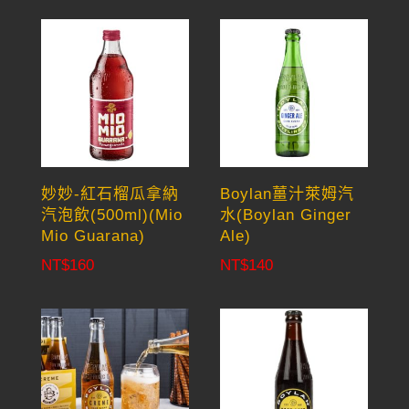
妙妙-紅石榴瓜拿納
Boylan薑汁萊姆汽
汽泡飲(500ml)(Mio
水(Boylan Ginger
Mio Guarana)
Ale)
NT$
160
NT$
140