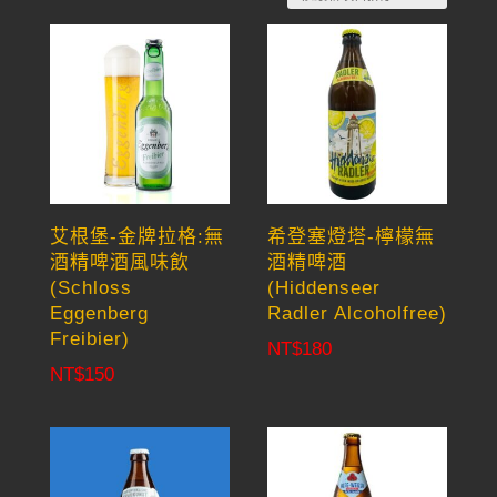
by
latest
艾根堡-金牌拉格:無
希登塞燈塔-檸檬無
酒精啤酒風味飲
酒精啤酒
(Schloss
(Hiddenseer
Eggenberg
Radler Alcoholfree)
Freibier)
NT$
180
NT$
150