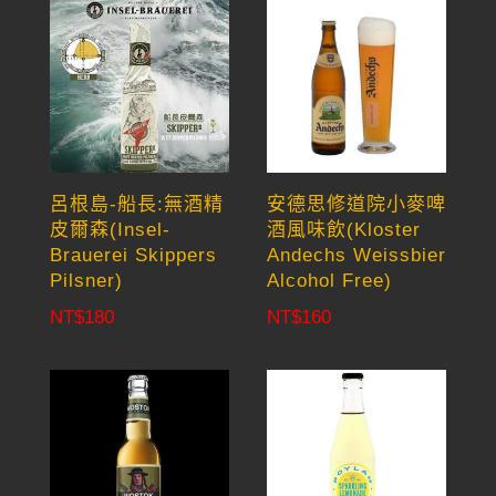
呂根島-船長:無酒精
安德思修道院小麥啤
皮爾森(Insel-
酒風味飲(Kloster
Brauerei Skippers
Andechs Weissbier
Pilsner)
Alcohol Free)
NT$
180
NT$
160