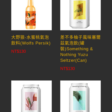
大野狼-水蜜桃氣泡
差不多柚子風味塞爾
飲料(Wolfs Persik)
茲氣泡飲(罐
裝)Something &
NT$
130
Nothing Yuzu
Seltzer(Can)
NT$
130