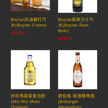
Boylan奶油蘇打汽
Boylan經典沙士汽
水(Boylan Creme)
水(Boylan Root
Beer)
NT$
140
NT$
140
妙妙瑪黛茶氣泡飲
碧伯格-無酒精啤酒
(Mio Mio Mate
(Bitburger
Original)
Alkoholfrei)