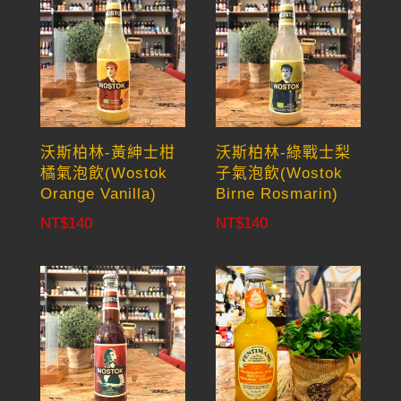
沃斯柏林-黃紳士柑
沃斯柏林-綠戰士梨
橘氣泡飲(Wostok
子氣泡飲(Wostok
Orange Vanilla)
Birne Rosmarin)
NT$
140
NT$
140