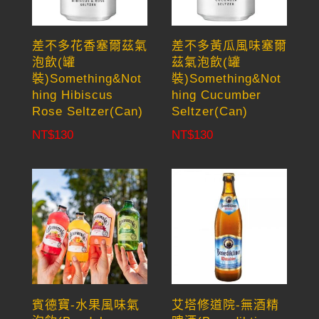
差不多花香塞爾茲氣
差不多黃瓜風味塞爾
泡飲(罐
茲氣泡飲(罐
裝)Something&Not
裝)Something&Not
hing Hibiscus
hing Cucumber
Rose Seltzer(Can)
Seltzer(Can)
NT$
130
NT$
130
賓德寶-水果風味氣
艾塔修道院-無酒精