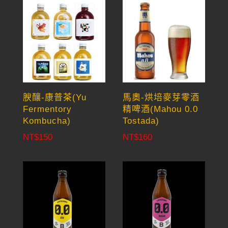
腴釀-康普茶(Yu
馬奧-烘培麥芽零酒
Fermentory
精啤酒(Mahou 0.0
Kombucha)
Tostada)
NT$
150
NT$
160