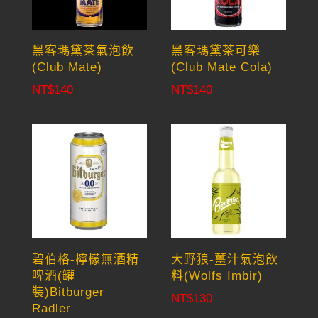
黑客瑪黛茶氣泡飲
黑客瑪黛茶可樂
(Club Mate)
(Club Mate Cola)
NT$
140
NT$
140
碧伯格-檸檬無酒精
大野狼-薑汁氣泡飲
啤酒(罐
料(Wolfs Imbir)
裝)Bitburger
NT$
130
Radler