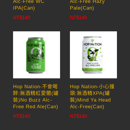
Alc-Free WC
Alc-Free Hazy
IPA(Can)
Pale(Can)
NT$
140
NT$
140
Hop Nation-不會喝
Hop Nation-小心撞
醉:無酒精紅愛爾(罐
頭:無酒精XPA(罐
裝)No Buzz Alc-
裝)Mind Ya Head
Free Red Ale(Can)
Alc-Free(Can)
NT$
140
NT$
140