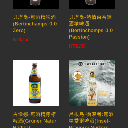
貝塔尚-無酒精啤酒
貝塔尚-熱情百香無
(Bertinchamps 0.0
酒精啤酒
Zero)
(Bertinchamps 0.0
Passion)
NT$
150
NT$
150
古倫娜-無酒精檸檬
呂根島-衝浪者:無酒
啤酒(Grüner Natur
精愛爾啤酒(Insel-
Radler)
Brauerei Surfers