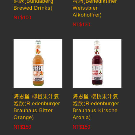
泡飲(Bundaberg
啤酒(Benediktiner
Brewed Drinks)
Weissbier
Alkoholfrei)
NT$
100
NT$
130
海恩堡-柳橙果汁氣
海恩堡-櫻桃果汁氣
泡飲(Riedenburger
泡飲(Riedenburger
Brauhaus Bitter
Brauhaus Kirsche
Orange)
Aronia)
NT$
150
NT$
150