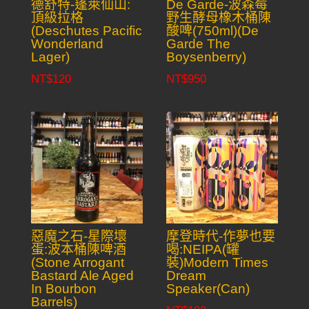
德舒特-蓬萊仙山:
De Garde-波森莓
頂級拉格
野生酵母橡木桶陳
(Deschutes Pacific
酸啤(750ml)(De
Wonderland
Garde The
Lager)
Boysenberry)
NT$
120
NT$
950
惡魔之石-星際壞
摩登時代-作夢也要
蛋:波本桶陳啤酒
喝:NEIPA(罐
(Stone Arrogant
裝)Modern Times
Bastard Ale Aged
Dream
In Bourbon
Speaker(Can)
Barrels)