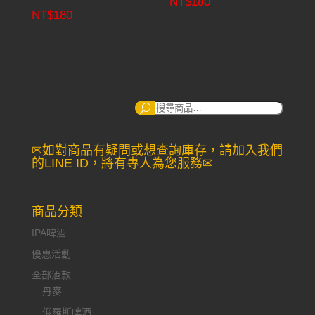
NT$
180
NT$
180
搜
尋：
✉如對商品有疑問或想查詢庫存，請加入我們
的LINE ID，將有專人為您服務✉
商品分類
IPA啤酒
優惠活動
全部酒款
丹麥
俄羅斯啤酒