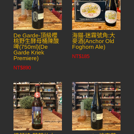
De Garde-頂級櫻
海錨-迷霧號角:大
桃野生酵母桶陳酸
麥酒(Anchor Old
啤(750ml)(De
Foghorn Ale)
Garde Kriek
NT$
185
Premiere)
NT$
890