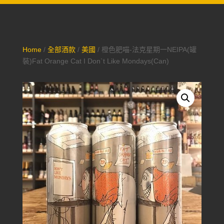
Home
/
全部酒款
/
美國
/ 橙色肥喵-法克星期一NEIPA(罐
裝)Fat Orange Cat I Don`t Like Mondays(Can)