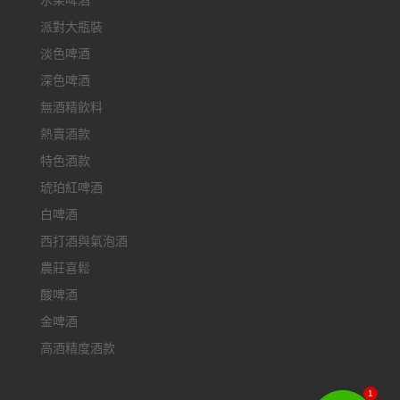
水果啤酒
派對大瓶裝
淡色啤酒
深色啤酒
無酒精飲料
熱賣酒款
特色酒款
琥珀紅啤酒
白啤酒
西打酒與氣泡酒
農莊喜鬆
酸啤酒
金啤酒
高酒精度酒款
1