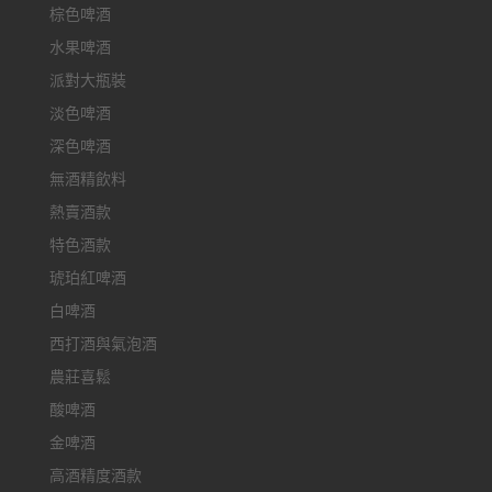
棕色啤酒
水果啤酒
派對大瓶裝
淡色啤酒
深色啤酒
無酒精飲料
熱賣酒款
特色酒款
琥珀紅啤酒
白啤酒
西打酒與氣泡酒
農莊喜鬆
酸啤酒
金啤酒
高酒精度酒款