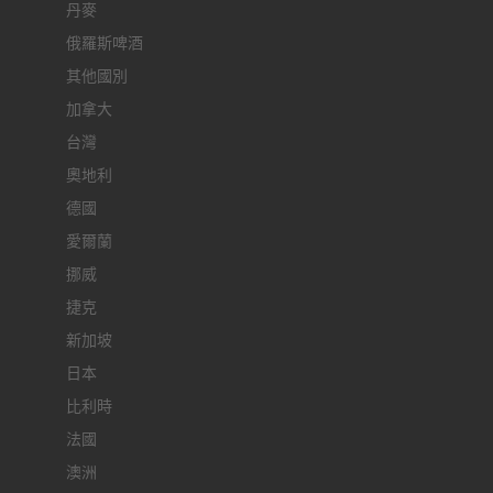
丹麥
俄羅斯啤酒
其他國別
加拿大
台灣
奧地利
德國
愛爾蘭
挪威
捷克
新加坡
日本
比利時
法國
澳洲