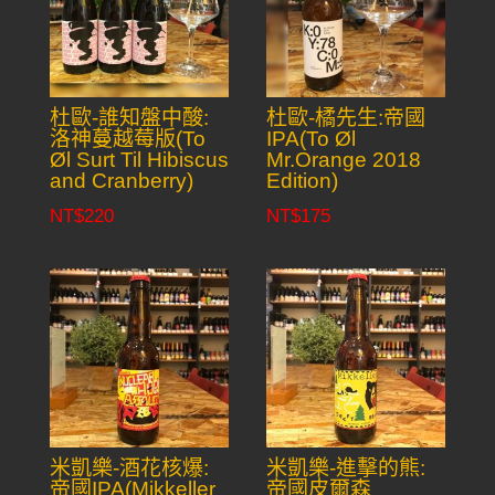
杜歐-誰知盤中酸:
杜歐-橘先生:帝國
洛神蔓越莓版(To
IPA(To Øl
Øl Surt Til Hibiscus
Mr.Orange 2018
and Cranberry)
Edition)
NT$
220
NT$
175
米凱樂-酒花核爆:
米凱樂-進擊的熊:
帝國IPA(Mikkeller
帝國皮爾森