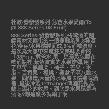
杜歐-發發發系列:恁爸水果愛爾(To
Øl 888 Series-08 Fruit)
888 Series-發發發系列,將啤酒的關
鍵素材究極化的一個變態系列,8種酒
花/麥芽/水果釀製而成,8%酒精濃度。
這次為大家帶來瘋狂又美味要命的
「08Fruit 恁爸水 果」這是款包藏在
啤酒瓶裡,紮紮實實的水果炸彈,用上
了草莓、黑醋栗、橘子、芒果、木
瓜、百香果、櫻桃、覆盆子等八款水
果一同釀造,大量的水果風味釀進啤酒
裡 ,最後冷泡Tettnanger啤酒花做為
錦上添花的收尾。到底是水果還是啤
酒呢?想這麼多就輸了啊