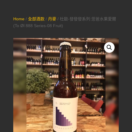
Home
/
全部酒款
/
丹麥
/ 杜歐-發發發系列:恁爸水果愛爾
(To Øl 888 Series-08 Fruit)