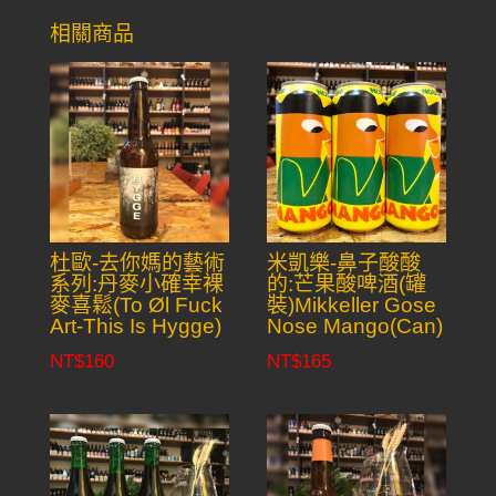
相關商品
杜歐-去你媽的藝術
米凱樂-鼻子酸酸
系列:丹麥小確幸裸
的:芒果酸啤酒(罐
麥喜鬆(To Øl Fuck
裝)Mikkeller Gose
Art-This Is Hygge)
Nose Mango(Can)
NT$
160
NT$
165