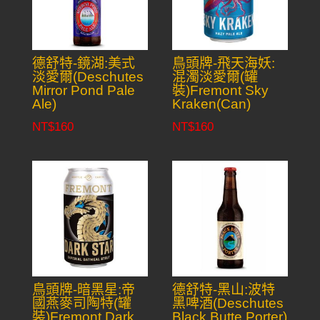
德舒特-鏡湖:美式
鳥頭牌-飛天海妖:
淡愛爾(Deschutes
混濁淡愛爾(罐
Mirror Pond Pale
裝)Fremont Sky
Ale)
Kraken(Can)
NT$
160
NT$
160
鳥頭牌-暗黑星:帝
德舒特-黑山:波特
國燕麥司陶特(罐
黑啤酒(Deschutes
裝)Fremont Dark
Black Butte Porter)