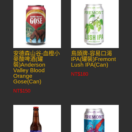
安德森山谷-血橙小
鳥頭牌-容易口渴
麥酸啤酒(罐
IPA(罐裝)Fremont
裝)Anderson
Lush IPA(Can)
Valley Blood
NT$
180
Orange
Gose(Can)
NT$
150