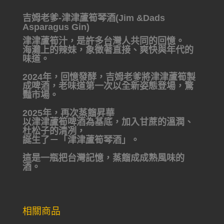
吉姆老爹-津津蘆筍琴酒(Jim &Dads
Asparagus Gin)
津津蘆筍汁，是許多台灣人共同的回憶。
海灘上的辣妹，象徵著直接、爽快與年代的
味道。
2024年，回憶發酵，吉姆老爹將津津蘆筍製
成啤酒，老味道第一次以全新姿態登場，驚
豔市場。
2025年，再次蒸餾昇華
以津津蘆筍啤酒為基底，加入甘蔗的溫潤、
杜松子的清冽，
誕生了－「津津蘆筍琴酒」。
這是一瓶把台灣記憶，蒸餾成成熟風味的
酒。
相關商品