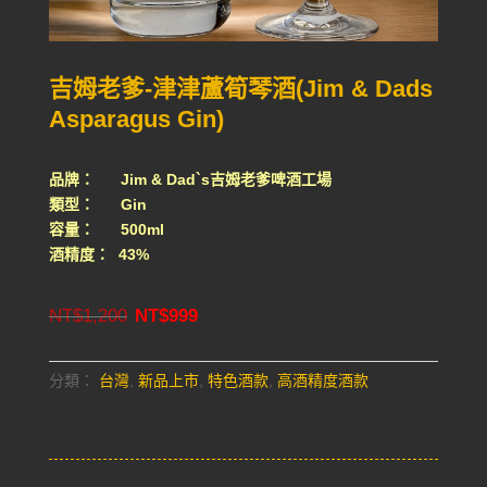
吉姆老爹-津津蘆筍琴酒(Jim & Dads
Asparagus Gin)
品牌： Jim & Dad`s吉姆老爹啤酒工場
類型： Gin
容量： 500ml
酒精度： 43%
Original
Current
NT$
1,200
NT$
999
price
price
was:
is:
NT$1,200.
NT$999.
分類：
台灣
,
新品上市
,
特色酒款
,
高酒精度酒款