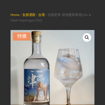
Home
/
全部酒款
/
台灣
/ 吉姆老爹-津津蘆筍琴酒(Jim &
Dads Asparagus Gin)
特價