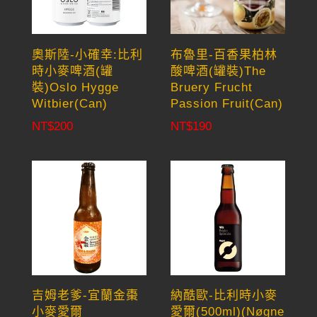
奧斯陸-小確幸:比利
布魯里-百香果柏林
時小麥啤酒(罐
酸啤酒(罐裝)The
裝)Oslo Hygge
Bruery Frucht
Witbier(Can)
Passion Fruit(Can)
NT$
200
NT$
190
吉姆老爹-宜蘭金棗
納酷歐-比利時小麥
小麥愛爾
愛爾(500ml)(Nøgne