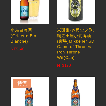
小鳥白啤酒
米凱樂-冰與火之歌:
(Grisette Bio
鐵之王座小麥啤酒
Blanche)
(罐裝)Mikkeller SD
Game of Thrones
NT$
140
Iron Throne
Wit(Can)
NT$
170
特價