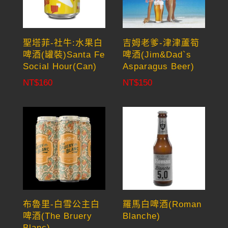
聖塔菲-社牛:水果白
吉姆老爹-津津蘆筍
啤酒(罐裝)Santa Fe
啤酒(Jim&Dad`s
Social Hour(Can)
Asparagus Beer)
NT$
160
NT$
150
布魯里-白雪公主白
羅馬白啤酒(Roman
啤酒(The Bruery
Blanche)
Blanc)