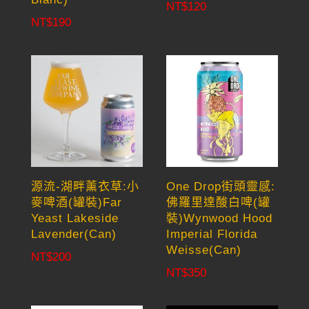
NT$
120
NT$
190
源流-湖畔薰衣草:小
One Drop街頭靈感:
麥啤酒(罐裝)Far
佛羅里達酸白啤(罐
Yeast Lakeside
裝)Wynwood Hood
Lavender(Can)
Imperial Florida
Weisse(Can)
NT$
200
NT$
350