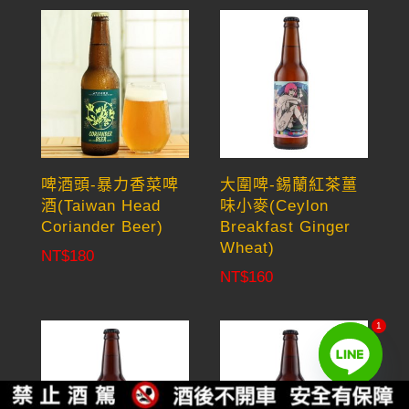
啤酒頭-暴力香菜啤
大圍啤-錫蘭紅茶薑
酒(Taiwan Head
味小麥(Ceylon
Coriander Beer)
Breakfast Ginger
Wheat)
NT$
180
NT$
160
1