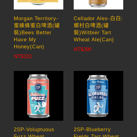
Morgan Territory-
Cellador Ales-白白:
蜜蜂蜂蜜白啤酒(罐
鄉村白啤酒(罐
裝)Bees Better
裝)Witbier Tart
Have My
Wheat Ale(Can)
Honey(Can)
NT$
290
NT$
220
2SP-Voluptuous
2SP-Blueberry
Fuzz Wheat
Fields Tart Wheat