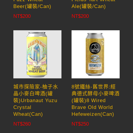
Beer(罐裝/Can)
Ale(罐裝/Can)
NT$
200
NT$
200
城市探險家-柚子水
8號鐵絲-舊世界:經
晶小麥白啤酒(罐
典德式酵母小麥啤酒
裝)Urbanaut Yuzu
(罐裝)8 Wired
Crystal
Brave Old World
Wheat(Can)
Hefeweizen(Can)
NT$
260
NT$
250