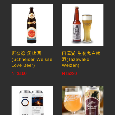
was:
is:
NT$2,640.
NT$1,650
斯奈德-愛啤酒
田澤湖-生剝鬼白啤
(Schneider Weisse
酒(Tazawako
Love Beer)
Weizen)
NT$
160
NT$
220