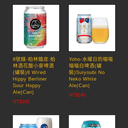
8號線-柏林嬉皮:柏
Yoho-水曜日的喵喵
林酒花酸小麥啤酒
喵喵白啤酒(罐
(罐裝)8 Wired
裝)Suiyoubi No
Hippy Berliner
Neko White
Sour Hoppy
Ale(Can)
Ale(Can)
NT$
140
NT$
180