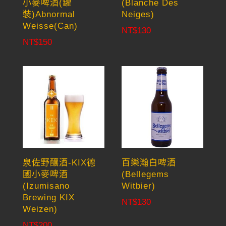
小麥啤酒(罐
(Blanche Des
裝)Abnormal
Neiges)
Weisse(Can)
NT$
130
NT$
150
泉佐野釀酒-KIX德
百樂瀚白啤酒
國小麥啤酒
(Bellegems
(Izumisano
Witbier)
Brewing KIX
NT$
130
Weizen)
NT$
200