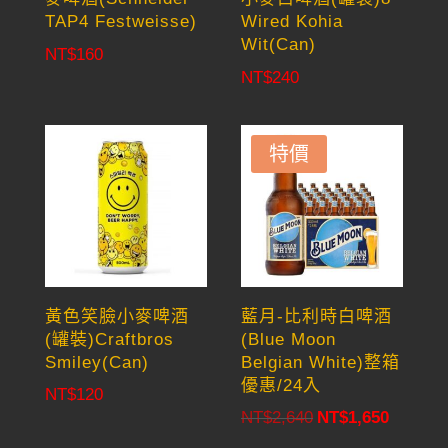
TAP4 Festweisse)
Wired Kohia
Wit(Can)
NT$
160
NT$
240
特價
黃色笑臉小麥啤酒
藍月-比利時白啤酒
(罐裝)Craftbros
(Blue Moon
Smiley(Can)
Belgian White)整箱
優惠/24入
NT$
120
NT$
2,640
NT$
1,650
Original
Current
price
price