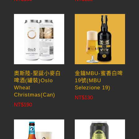
奧斯陸-聖誕小麥白
金鑰MBU-蜜香白啤
啤酒(罐裝)Oslo
19號(MBU
Wheat
Selezione 19)
Christmas(Can)
NT$
130
NT$
190