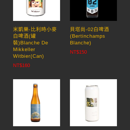
米凱樂-比利時小麥
貝塔尚-02白啤酒
白啤酒(罐
(Bertinchamps
裝)Blanche De
Blanche)
Mikkeller
NT$
150
Witbier(Can)
NT$
160