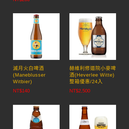
滅月火白啤酒
赫維利修道院小麥啤
(Maneblusser
酒(Heverlee Witte)
Witbier)
整箱優惠/24入
NT$
140
NT$
2,500