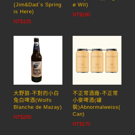
(Jim&Dad`s Spring
ø Wit)
is Here)
NT$
190
NT$
125
大野狼-不對的小白
不正常酒廠-不正常
兔白啤酒(Wolfs
小麥啤酒(罐
Blanche de Mazay)
裝)Abnormalweiss(
Can)
NT$
200
NT$
170