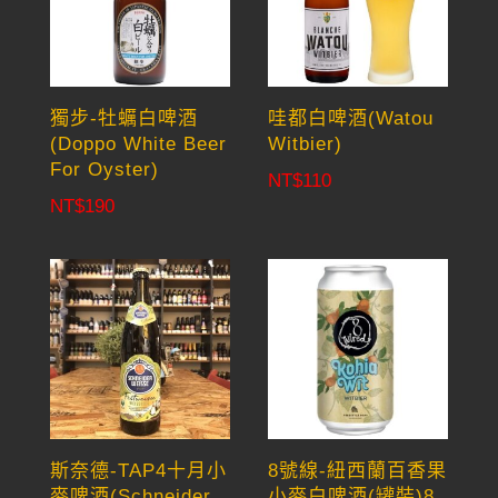
獨步-牡蠣白啤酒
哇都白啤酒(Watou
(Doppo White Beer
Witbier)
For Oyster)
NT$
110
NT$
190
斯奈德-TAP4十月小
8號線-紐西蘭百香果
麥啤酒(Schneider
小麥白啤酒(罐裝)8