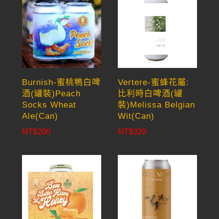
Burnish-蜜桃鴨白啤
Vertere-蜜蜂花屬:
酒(罐裝)Peach
比利時白啤酒(罐
Socks Wheat
裝)Melissa Belgian
Ale(Can)
Wit(Can)
NT$
200
NT$
320