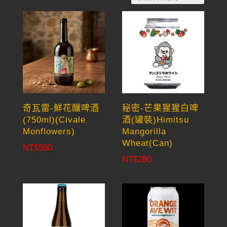
by
latest
奇瓦雷-鮮花釀啤酒
秘密-芒果猩猩白啤
(750ml)(Civale
酒(罐裝)Himitsu
Monflowers)
Mangorilla
Wheat(Can)
NT$
580
NT$
280