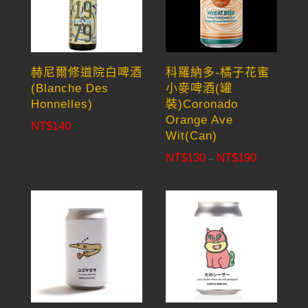
赫尼爾修道院白啤酒
科羅納多-橘子花蜜
(Blanche Des
小麥啤酒(罐
Honnelles)
裝)Coronado
Orange Ave
NT$
140
Wit(Can)
NT$
130
NT$
190
Price
–
range:
NT$130
through
NT$190