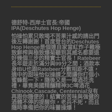
德舒特-西岸士官長:帝國
IPA(Deschutes Hop Henge)
怕操怕累只敢喝不苦果汁感的請出門
後左轉謝謝！首度登台的Deschutes
Hop Henge是個連自家當紅炸子雞極
致鮮榨與極致爆菊聽到其威名都要退
好幾個三步的精實士官長！Ratebeer
長年遊走於滿分與99分之間；酒款本
身IBU也跟Ratebeer分數相距不遠，
適中的甜味恰似操課之間讓你打個小
蜜蜂鬆一下，隨後又是一陣酒花洗
禮，畢竟美國精釀精神3C啤酒花
Chinook,Cascade, Centennial沒有
再跟你隨便的！結實的苦味與強健的
酒體不停的提醒你，老兵不死，而且
隨時準備把你的味蕾操爆！