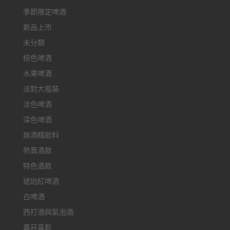
季節限定啤酒
新品上市
未分類
棕色啤酒
水果啤酒
派對大瓶裝
淡色啤酒
深色啤酒
無酒精飲料
熱賣酒款
特色酒款
琥珀紅啤酒
白啤酒
西打酒與氣泡酒
農莊喜鬆