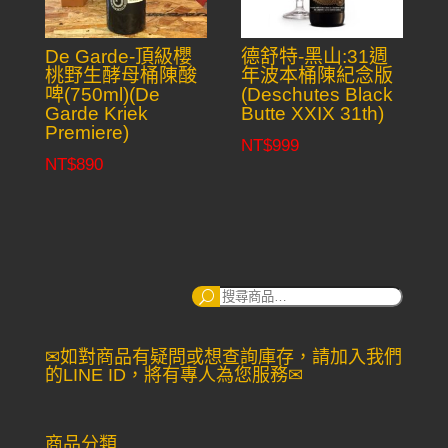
De Garde-頂級櫻
德舒特-黑山:31週
桃野生酵母桶陳酸
年波本桶陳紀念版
啤(750ml)(De
(Deschutes Black
Garde Kriek
Butte XXIX 31th)
Premiere)
NT$
999
NT$
890
搜
尋：
✉如對商品有疑問或想查詢庫存，請加入我們
的LINE ID，將有專人為您服務✉
商品分類