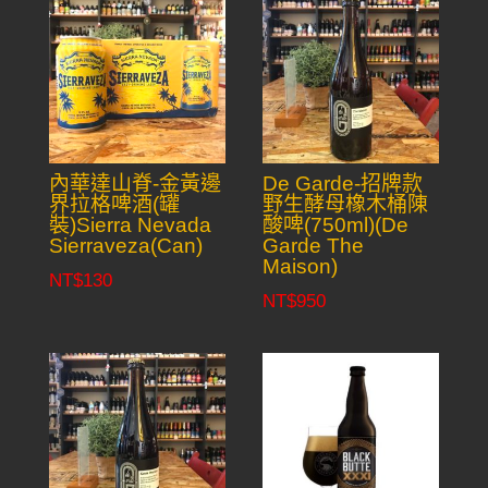
內華達山脊-金黃邊
De Garde-招牌款
界拉格啤酒(罐
野生酵母橡木桶陳
裝)Sierra Nevada
酸啤(750ml)(De
Sierraveza(Can)
Garde The
Maison)
NT$
130
NT$
950