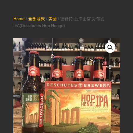
Home
/
全部酒款
/
美國
/ 德舒特-西岸士官長:帝國
IPA(Deschutes Hop Henge)