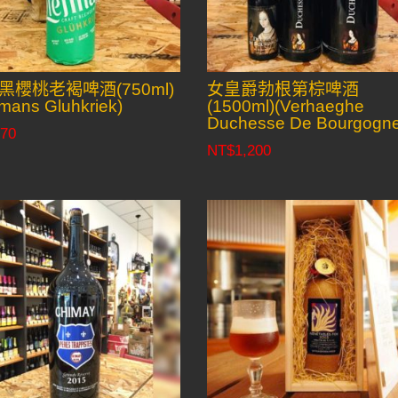
黑櫻桃老褐啤酒(750ml)
女皇爵勃根第棕啤酒
fmans Gluhkriek)
(1500ml)(Verhaeghe
Duchesse De Bourgogn
70
NT$
1,200