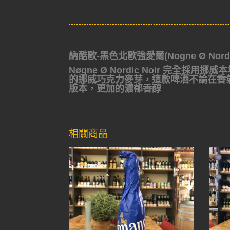
納酷歐-黑色北歐強愛爾(Nogne Ø Nordic
Nøgne Ø Nordic Noir 完全
的挪威巧克力麥芽，這款啤酒不論在香
版本，更加的濃郁香醇
相關商品