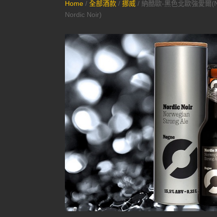
Home
/
全部酒款
/
挪威
/ 納酷歐-黑色北歐強愛爾(No
Nordic Noir)