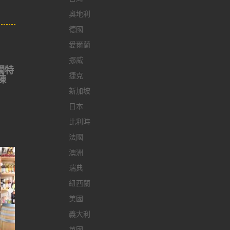
奧地利
德國
愛爾蘭
挪威
獨特
捷克
陳
新加坡
日本
比利時
法國
澳洲
瑞典
紐西蘭
美國
義大利
英國