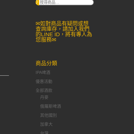
搜
尋：
✉如對商品有疑問或想
查詢庫存，請加入我們
的LINE ID，將有專人為
您服務✉
商品分類
IPA啤酒
優惠活動
全部酒款
丹麥
俄羅斯啤酒
其他國別
加拿大
台灣