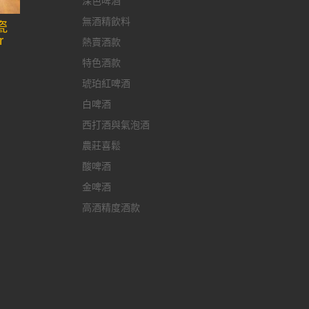
深色啤酒
無酒精飲料
瓷
r
熱賣酒款
特色酒款
琥珀紅啤酒
白啤酒
西打酒與氣泡酒
農莊喜鬆
酸啤酒
金啤酒
高酒精度酒款