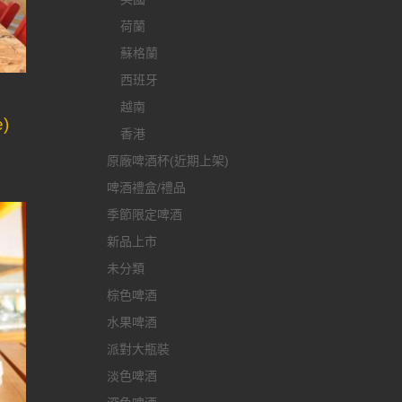
荷蘭
蘇格蘭
西班牙
越南
e)
香港
原廠啤酒杯(近期上架)
啤酒禮盒/禮品
季節限定啤酒
新品上市
未分類
棕色啤酒
水果啤酒
派對大瓶裝
淡色啤酒