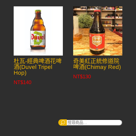
杜瓦-經典啤酒花啤
奇美紅正統修道院
酒(Duvel Tripel
啤酒(Chimay Red)
Hop)
NT$
130
NT$
140
搜
尋：