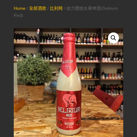
Home
/
全部酒款
/
比利時
/ 迪力櫻桃水果啤酒(Delirium
Red)