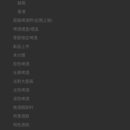
越南
香港
原廠啤酒杯(近期上架)
啤酒禮盒/禮品
季節限定啤酒
新品上市
未分類
棕色啤酒
水果啤酒
派對大瓶裝
淡色啤酒
深色啤酒
無酒精飲料
熱賣酒款
特色酒款