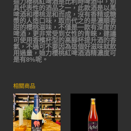
迪力櫻桃紅啤酒是比利時啤酒中，別
具代表性的酒品之一，此款酒是以黑
啤酒和櫻桃混和而成，沒有香精或糖
漿的人造口味，取而代之的是濃順香
甜的櫻桃滋味，不僅是一款有深度的
啤酒，更非常受到女性的青睞，建議
可使用香檳杯型的高腳杯提升酒的香
氣，不過可不要因為這個好滋味就飲
用過量，迪力櫻桃紅啤酒酒精濃度可
是有8%呢。
相關商品