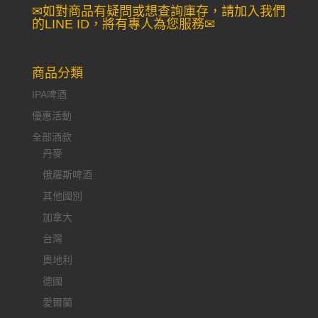
✉如對商品有疑問或想查詢庫存，請加入我們
的LINE ID，將有專人為您服務✉
商品分類
IPA啤酒
優惠活動
全部酒款
丹麥
俄羅斯啤酒
其他國別
加拿大
台灣
奧地利
德國
愛爾蘭