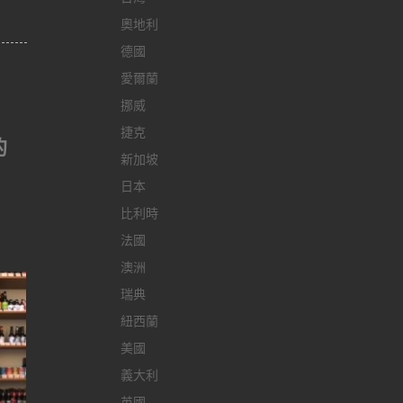
奧地利
德國
愛爾蘭
挪威
捷克
的
新加坡
日本
比利時
法國
澳洲
瑞典
紐西蘭
美國
義大利
英國