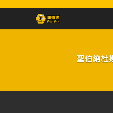
聖伯納杜斯修