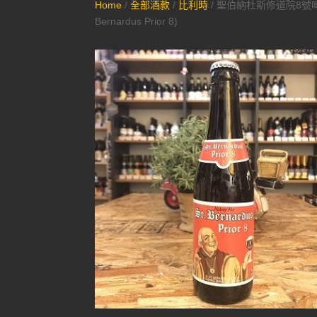
Home
/
全部酒款
/
比利時
/ 聖伯納杜斯修道院8號啤酒
Bernardus Prior 8)