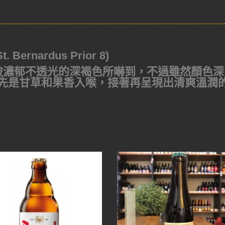
rnardus Prior 8)
被濃郁不透光的深褐色所嚇到，不過雖然顏色深
先是甘草和果香入喉，接著再呈現出清爽溫潤