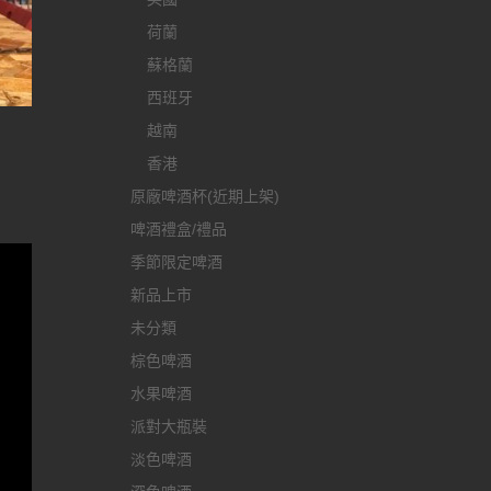
荷蘭
蘇格蘭
西班牙
越南
香港
原廠啤酒杯(近期上架)
啤酒禮盒/禮品
季節限定啤酒
新品上市
未分類
棕色啤酒
水果啤酒
派對大瓶裝
淡色啤酒