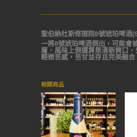
聖伯納杜斯修道院8號琥珀啤酒(St. Be
一將8號琥珀啤酒倒出，可能會
層，風味上倒還算是清新爽口，
輕微苦感，苦甘並存且完美融合
相關商品