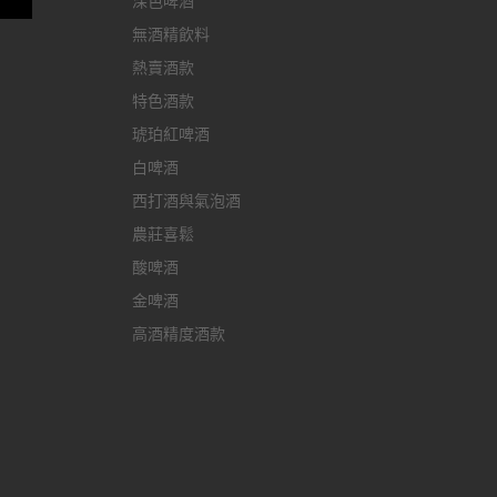
深色啤酒
無酒精飲料
熱賣酒款
特色酒款
琥珀紅啤酒
白啤酒
西打酒與氣泡酒
農莊喜鬆
酸啤酒
金啤酒
高酒精度酒款