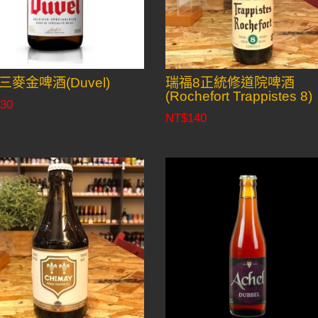
三麥金啤酒(Duvel)
瑞福8正統修道院啤酒
(Rochefort Trappistes 8)
30
NT$
140