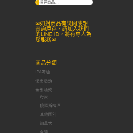
搜
尋：
✉如對商品有疑問或想
查詢庫存，請加入我們
的LINE ID，將有專人為
您服務✉
商品分類
IPA啤酒
優惠活動
全部酒款
丹麥
俄羅斯啤酒
其他國別
加拿大
台灣