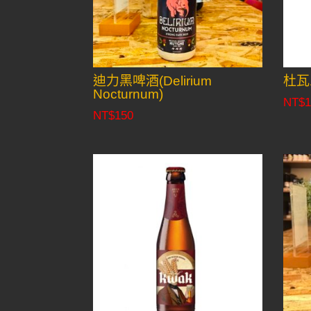
迪力黑啤酒(Delirium
杜瓦
Nocturnum)
NT$
1
NT$
150