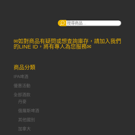
搜
尋：
✉如對商品有疑問或想查詢庫存，請加入我們
的LINE ID，將有專人為您服務✉
商品分類
IPA啤酒
優惠活動
全部酒款
丹麥
俄羅斯啤酒
其他國別
加拿大