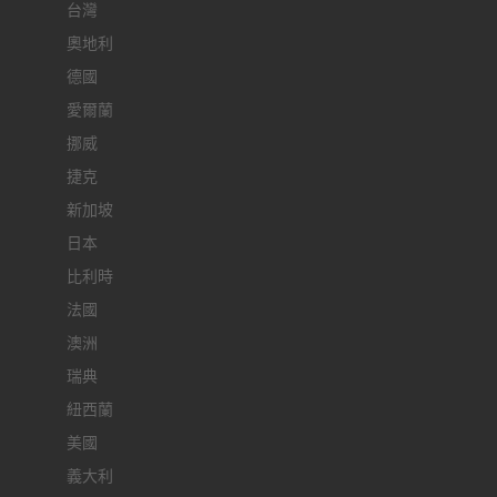
台灣
奧地利
德國
愛爾蘭
挪威
捷克
新加坡
日本
比利時
法國
澳洲
瑞典
紐西蘭
美國
義大利