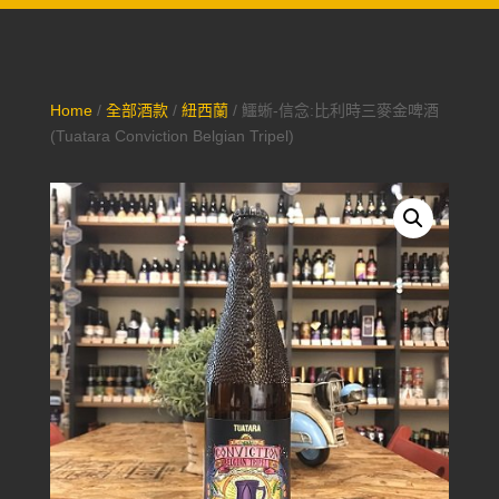
Home
/
全部酒款
/
紐西蘭
/ 鱷蜥-信念:比利時三麥金啤酒
(Tuatara Conviction Belgian Tripel)