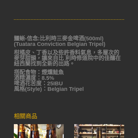
鱷蜥-信念:比利時三麥金啤酒(500ml)
(Tuatara Conviction Belgian Tripel)
柑橘皮、丁香以及些許香料氣息，多層次的
麥芽甜韻，讓來自比 利時修道院中的佳釀在
紐西蘭找到全新的出路。
搭配食物：煙燻鮭魚
酒精濃度：8.5%
啤酒花苦度：25IBU
風格(Style)：Belgian Tripel
相關商品