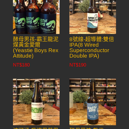
酵母男孩-霸王龍泥
8號線-超導體:雙倍
煤黃金愛爾
IPA(8 Wired
(Yeastie Boys Rex
Superconductor
Attitude)
Double IPA)
NT$
180
NT$
190