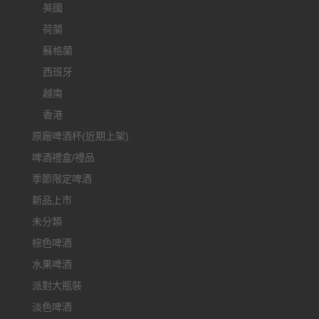
英國
荷蘭
蘇格蘭
西班牙
越南
香港
原廠啤酒杯(近期上架)
啤酒禮盒/禮品
季節限定啤酒
新品上市
未分類
棕色啤酒
水果啤酒
派對大瓶裝
淡色啤酒