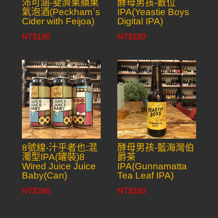
沛可涵-斐濟果蘋果
酵母男孩-數位
氣泡酒(Peckham`s
IPA(Yeastie Boys
Cider with Feijoa)
Digital IPA)
NT$
180
NT$
180
8號線-汁乎者也:混
酵母男孩-藍海灣伯
濁型IPA(罐裝)8
爵茶
Wired Juice Juice
IPA(Gunnamatta
Baby(Can)
Tea Leaf IPA)
NT$
240
NT$
180