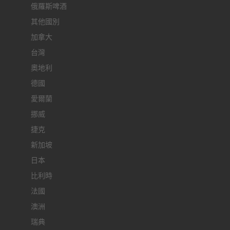
俄羅斯啤酒
其他國別
加拿大
台灣
奧地利
德國
愛爾蘭
挪威
捷克
新加坡
日本
比利時
法國
澳洲
瑞典