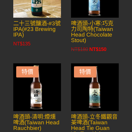
二十三號釀酒-#3號
啤酒頭-小寒:巧克
IPA(#23 Brewing
力司陶特(Taiwan
IPA)
Head Chocolate
Stout)
NT$
135
NT$
180
NT$
150
Original
Current
price
price
was:
is:
特價
特價
NT$180.
NT$150.
啤酒頭-清明:煙燻
啤酒頭-立冬鐵觀音
啤酒(Taiwan Head
茶啤酒(Taiwan
Rauchbier)
Head Tie Guan