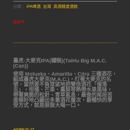
分類：
IPA啤酒
,
台灣
,
高酒精度酒款
缺貨中
臺虎-大麥克IPA(罐裝)(TaiHu Big M.A.C.
(Can))
使用 Motueka、Amarillo、Citra 三種酒花，
組成臺虎大麥克(M.A.C.)，打著大麥克的名
號，當然要不負眾望地把雙倍酒花「催落
去」，柑橘、芒果、鳳梨等熱帶水果風味，
帶著爽脆的松針、青草氣息，最後的尾段苦
度極好地凸顯出多重酒花層次，最暢快的享
受方式，就是狠狠大喝一口。