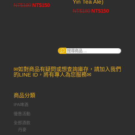
Yin Tea Ale)
NT$
180
NT$
150
Original
Current
NT$
180
NT$
150
Original
Current
price
price
price
price
was:
is:
was:
is:
NT$180.
NT$150.
NT$180.
NT$150.
搜
尋：
✉如對商品有疑問或想查詢庫存，請加入我們
的LINE ID，將有專人為您服務✉
商品分類
IPA啤酒
優惠活動
全部酒款
丹麥