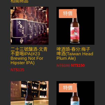
相關商品
特價
二十三號釀酒-文青
啤酒頭-春分:梅子
不要喝IPA(#23
啤酒(Taiwan Head
Brewing Not For
Plum Ale)
Hipster IPA)
NT$
180
NT$
150
Original
Current
NT$
135
price
price
was:
is:
NT$180.
NT$150.
特價