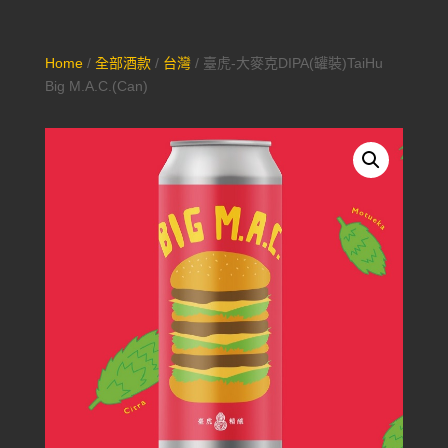
Home
/
全部酒款
/
台灣
/ 臺虎-大麥克DIPA(罐裝)TaiHu
Big M.A.C.(Can)