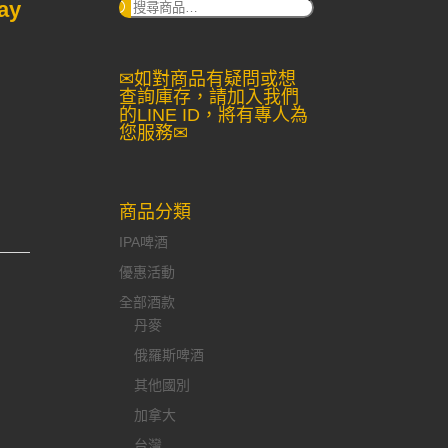
ay
搜
尋：
✉如對商品有疑問或想
查詢庫存，請加入我們
的LINE ID，將有專人為
您服務✉
商品分類
IPA啤酒
優惠活動
全部酒款
丹麥
俄羅斯啤酒
其他國別
加拿大
台灣