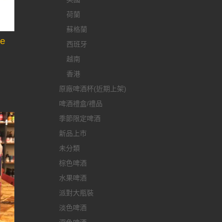
荷蘭
蘇格蘭
e
西班牙
越南
香港
原廠啤酒杯(近期上架)
啤酒禮盒/禮品
季節限定啤酒
新品上市
未分類
棕色啤酒
水果啤酒
派對大瓶裝
淡色啤酒