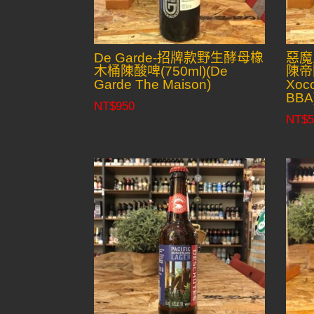
De Garde-招牌款野生酵母橡
惡魔
木桶陳酸啤(750ml)(De
陳帝國
Garde The Maison)
Xoc
BBA
NT$
950
NT$
5