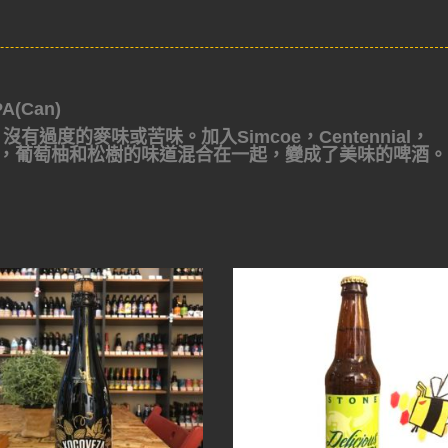
A(Can)
，沒有過度的
麥味或苦味。加入Simcoe，Centennial，
，葡萄柚和松樹的味道混合在
一起，變成了美味的啤酒。