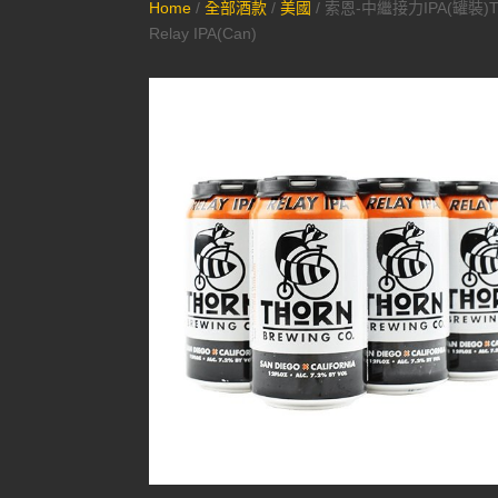
Home
/
全部酒款
/
美國
/ 索恩-中繼接力IPA(罐裝)T
Relay IPA(Can)