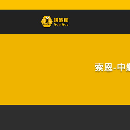
索恩-中繼