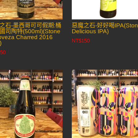
之石-墨西哥可可假期:桶
惡魔之石-好好喝IPA(Ston
司陶特(500ml)(Stone
Delicious IPA)
oveza Charred 2016
NT$
150
)
50