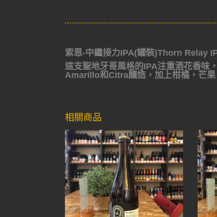
索恩-中繼接力IPA(罐裝)Thorn Relay IP
這支聖地牙哥風格的IPA注重酒花香味
Amarillo和Citra
釀造，加上柑橘，芒果
相關商品