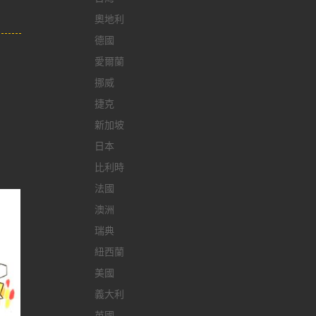
奧地利
德國
愛爾蘭
挪威
捷克
新加坡
日本
比利時
法國
澳洲
瑞典
紐西蘭
美國
義大利
英國