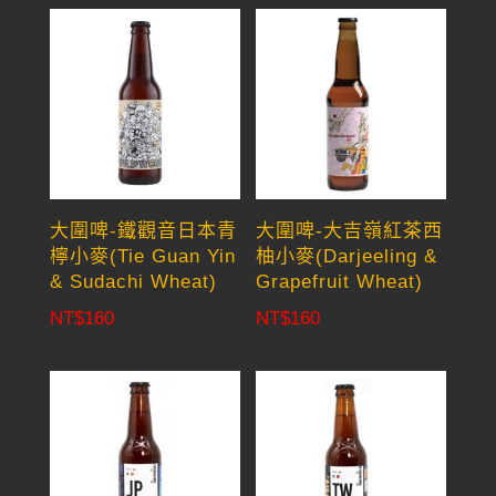
大圍啤-鐵觀音日本青
大圍啤-大吉嶺紅茶西
檸小麥(Tie Guan Yin
柚小麥(Darjeeling &
& Sudachi Wheat)
Grapefruit Wheat)
NT$
160
NT$
160