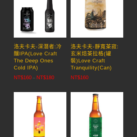
NT$180
NT$180
洛夫卡夫-深潛者:冷
洛夫卡夫-靜寬茶寂:
釀IPA(Love Craft
玄米焙茶拉格(罐
The Deep Ones
裝)Love Craft
Cold IPA)
Tranquility(Can)
NT$
160
NT$
180
NT$
160
Price
–
range:
NT$160
through
NT$180