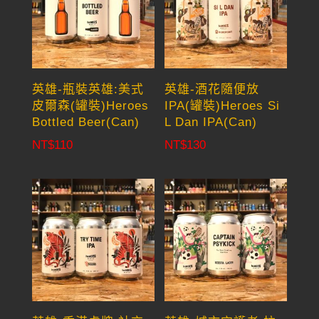
英雄-瓶裝英雄:美式
英雄-酒花隨便放
皮爾森(罐裝)Heroes
IPA(罐裝)Heroes Si
Bottled Beer(Can)
L Dan IPA(Can)
NT$
110
NT$
130