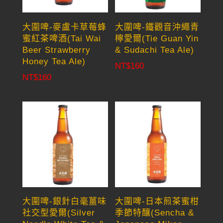
大圍啤-麥盧卡草莓蜂
大圍啤-鐵觀音沖繩青
蜜紅茶啤酒(Tai Wai
檸愛爾(Tie Guan Yin
Beer Strawberry
& Sudachi Tea Ale)
Honey Tea Ale)
NT$
160
NT$
160
大圍啤-銀針白毫薑味
大圍啤-日本煎茶蜜柑
社交型愛爾(Silver
季節特釀(Sencha &