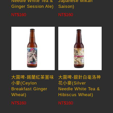
Needle White Tea &
Japanese Mikan
Ginger Session Ale)
Saison)
NT$
160
NT$
160
大圍啤-錫蘭紅茶薑味
大圍啤-銀針白毫洛神
小麥(Ceylon
花小麥(Silver
Breakfast Ginger
Needle White Tea &
Wheat)
Hibiscus Wheat)
NT$
160
NT$
160