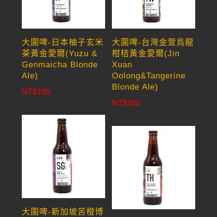
大圍啤-日本柚子玄米
大圍啤-台灣金萱烏龍
茶黃金愛爾(Yuzu &
柑桔黃金愛爾(Jin
Genmaicha Blonde
Xuan
Ale)
Oolong&Tangerine
Blonde Ale)
NT$
160
NT$
160
大圍啤-新加坡苦橙博