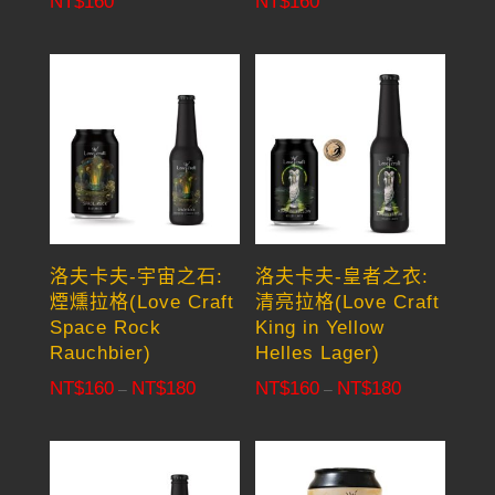
NT$
160
NT$
160
洛夫卡夫-宇宙之石:
洛夫卡夫-皇者之衣:
煙燻拉格(Love Craft
清亮拉格(Love Craft
Space Rock
King in Yellow
Rauchbier)
Helles Lager)
NT$
160
NT$
180
NT$
160
NT$
180
Price
Price
–
–
range:
range:
NT$160
NT$160
through
through