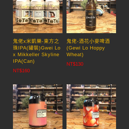
鬼佬x米凱樂-東方之
鬼佬-酒花小麥啤酒
珠IPA(罐裝)Gwei Lo
(Gewi Lo Hoppy
x Mikkeller Skyline
Wheat)
IPA(Can)
NT$
130
NT$
160