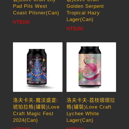
Pad Pils West
Golden Serpent
Coast Pilsner(Can)
Tropical Hazy
Lager(Can)
NT$
160
NT$
160
洛夫卡夫-魔法盛宴:
洛夫卡夫-荔枝熠熠拉
琥珀拉格(罐裝)Love
格(罐裝)Love Craft
Craft Magic Fest
Lychee White
2024(Can)
Lager(Can)