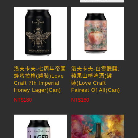
by
latest
洛夫卡夫-七周年帝國
洛夫卡夫-白雪醺釀:
蜂蜜拉格(罐裝)Love
蘋果山楂啤酒(罐
Craft 7th Imperial
裝)Love Craft
Honey Lager(Can)
Fairest Of All(Can)
NT$
180
NT$
160