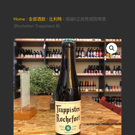
Home
/
全部酒款
/
比利時
/ 瑞福8正統修道院啤酒
(Rochefort Trappistes 8)