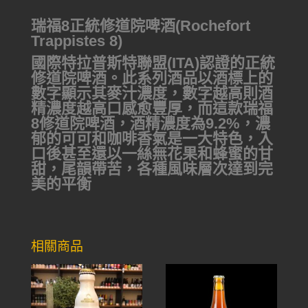
瑞福8正統修道院啤酒(Rochefort
Trappistes 8)
國際特拉普斯特聯盟(ITA)認證的正統
修道院啤酒。此系列酒品以酒標上的
數字顯示其麥汁濃度，數字越高則酒
精濃度越高口感愈豐厚，而這款瑞福
8修道院啤酒，酒精濃度為9.2%，濃
郁的可可和咖啡香氣是一大特色，入
口後甚至還以一絲無花果和蜂蜜的甘
甜，尾韻帶苦，各種風味層次達到完
美的平衡
相關商品