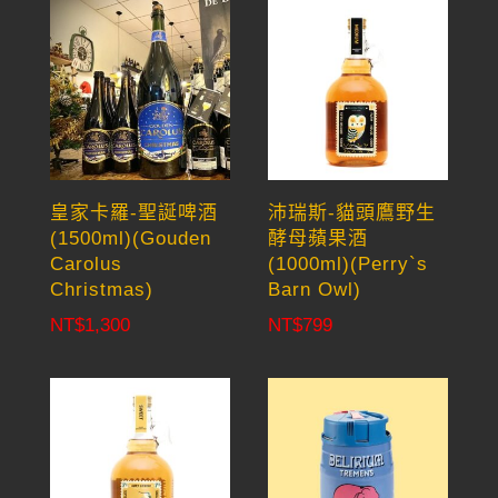
皇家卡羅-聖誕啤酒
沛瑞斯-貓頭鷹野生
(1500ml)(Gouden
酵母蘋果酒
Carolus
(1000ml)(Perry`s
Christmas)
Barn Owl)
NT$
1,300
NT$
799