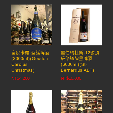
皇家卡羅-聖誕啤酒
聖伯納杜斯-12號頂
(3000ml)(Gouden
級修道院黑啤酒
Carolus
(6000ml)(St-
Christmas)
Bernardus ABT)
NT$
4,200
NT$
10,000