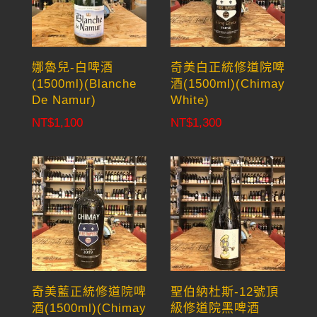
娜魯兒-白啤酒
奇美白正統修道院啤
(1500ml)(Blanche
酒(1500ml)(Chimay
De Namur)
White)
NT$
1,100
NT$
1,300
奇美藍正統修道院啤
聖伯納杜斯-12號頂
酒(1500ml)(Chimay
級修道院黑啤酒