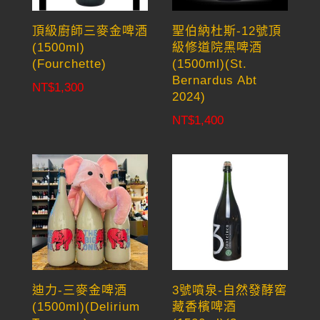
頂級廚師三麥金啤酒
聖伯納杜斯-12號頂
(1500ml)
級修道院黑啤酒
(Fourchette)
(1500ml)(St.
Bernardus Abt
NT$
1,300
2024)
NT$
1,400
迪力-三麥金啤酒
3號噴泉-自然發酵窖
(1500ml)(Delirium
藏香檳啤酒