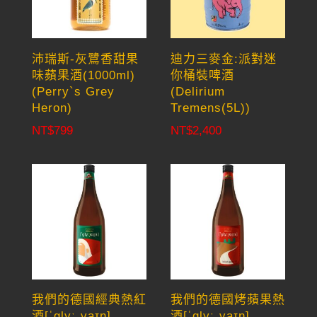
沛瑞斯-灰鷺香甜果
迪力三麥金:派對迷
味蘋果酒(1000ml)
你桶裝啤酒
(Perry`s Grey
(Delirium
Heron)
Tremens(5L))
NT$
799
NT$
2,400
我們的德國經典熱紅
我們的德國烤蘋果熱
酒[ˈɡlyːˌvaɪ̯n]
酒[ˈɡlyːˌvaɪ̯n]