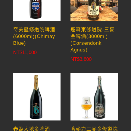
奇美藍修道院啤酒
寇森東修道院-三麥
(6000ml)(Chimay
金啤酒(3000ml)
Blue)
(Corsendonk
Agnus)
NT$
11,000
NT$
3,800
春臨大地金啤酒
喀麥力三麥金修道院