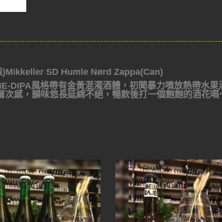
)Mikkeller SD Humle Nørd Zappa(Can)
NE-DIPA風格帶有金黃混濁酒體，初聞暴力噴放熱帶水果
層次感，韻味悠長延綿不絕，暢飲後打一個飽飽的酒花嗝