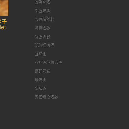
淡色啤酒
深色啤酒
無酒精飲料
李子
et
熱賣酒款
特色酒款
琥珀紅啤酒
白啤酒
西打酒與氣泡酒
農莊喜鬆
酸啤酒
金啤酒
高酒精度酒款