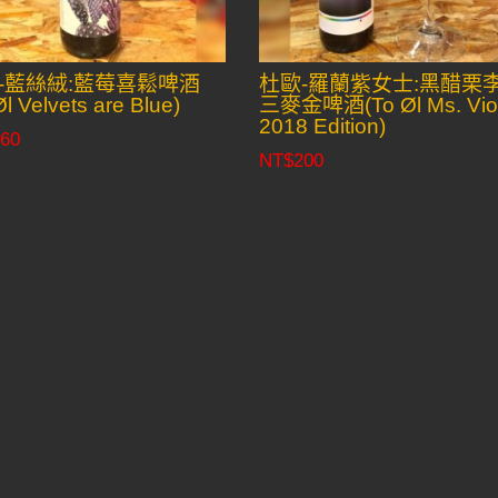
-藍絲絨:藍莓喜鬆啤酒
杜歐-羅蘭紫女士:黑醋栗
Øl Velvets are Blue)
三麥金啤酒(To Øl Ms. Viol
2018 Edition)
60
NT$
200