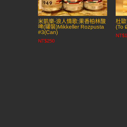
米凱樂-浪人情歌:果香柏林酸
杜歐
啤(罐裝)Mikkeller Rozpusta
(To 
#3(Can)
NT$
1
NT$
250