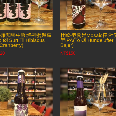
-誰知盤中酸:洛神蔓越莓
杜歐-老闆是Mosaic控:社
 Øl Surt Til Hibiscus
型IPA(To Øl Hundelufter
Cranberry)
Bajer)
20
NT$
150