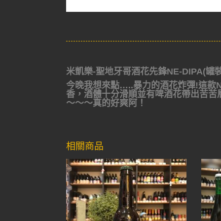
米凱樂-聖地牙哥酒花先鋒
NE-DIPA
(罐裝
今晚我想來點…..暴力的酒花炸彈!這款
香，酒體十分滑順並有啤酒花帶出苦苦
～～～真的好爽阿！
相關商品