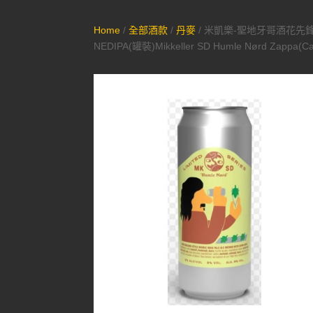
Home
/
全部酒款
/
丹麥
/ 米凱樂-聖地牙哥酒花先
NEDIPA(罐裝)Mikkeller SD Humle Nørd Zappa(C