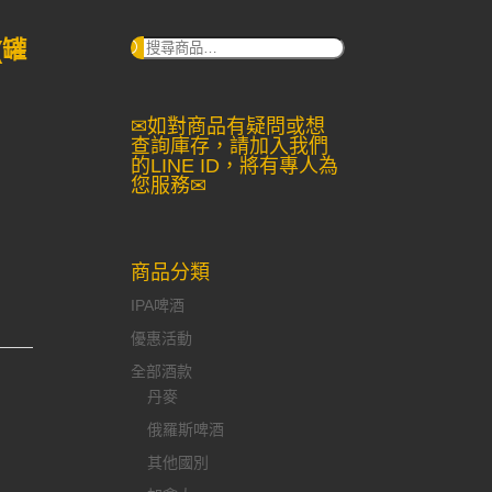
(罐
搜
尋：
✉如對商品有疑問或想
查詢庫存，請加入我們
的LINE ID，將有專人為
您服務✉
商品分類
IPA啤酒
優惠活動
全部酒款
丹麥
俄羅斯啤酒
其他國別