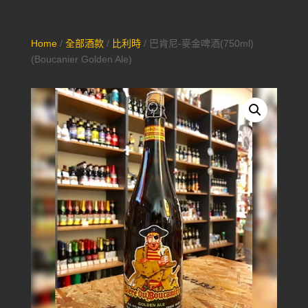
Home
/
全部酒款
/
比利時
/ 巴肯尼-麥金啤酒(750ml)
(Boucanier Golden Ale)