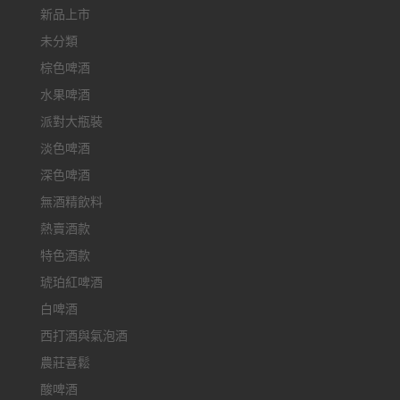
新品上市
未分類
棕色啤酒
水果啤酒
派對大瓶裝
淡色啤酒
深色啤酒
無酒精飲料
熱賣酒款
特色酒款
琥珀紅啤酒
白啤酒
西打酒與氣泡酒
農莊喜鬆
酸啤酒