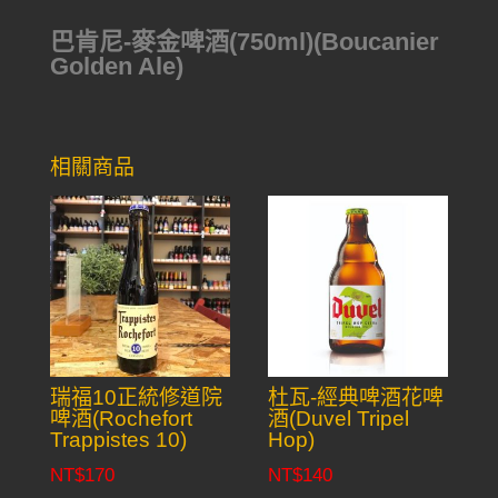
巴肯尼-麥金啤酒(750ml)(Boucanier
Golden Ale)
相關商品
瑞福10正統修道院
杜瓦-經典啤酒花啤
啤酒(Rochefort
酒(Duvel Tripel
Trappistes 10)
Hop)
NT$
170
NT$
140