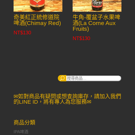
奇美紅正統修道院
牛角-覆盆子水果啤
啤酒(Chimay Red)
酒(La Corne Aux
Fruits)
NT$
130
NT$
130
搜
尋：
✉如對商品有疑問或想查詢庫存，請加入我們
的LINE ID，將有專人為您服務✉
商品分類
IPA啤酒