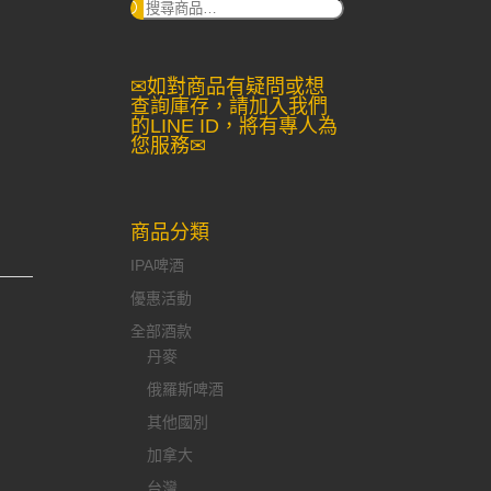
搜
尋：
✉如對商品有疑問或想
查詢庫存，請加入我們
的LINE ID，將有專人為
您服務✉
商品分類
IPA啤酒
優惠活動
全部酒款
丹麥
俄羅斯啤酒
其他國別
加拿大
台灣