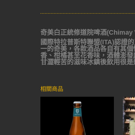
奇美白正統修道院啤酒(Chimay W
國際特拉普斯特聯盟(ITA)認
一的奇美，各款酒品各自有其個
香、柑橘甚至花香味，酒體澎發
甘澀輕苦的滋味冰鎮後飲用很是
相關商品