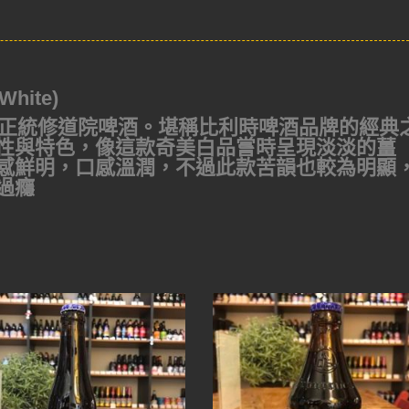
hite)
證的正統修道院啤酒。堪稱比利時啤酒品牌的經典
性與特色，像這款奇美白品嘗時呈現淡淡的薑
感鮮明，口感溫潤，不過此款苦韻也較為明顯
過癮