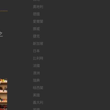
奧地利
德國
愛爾蘭
挪威
之
捷克
新加坡
，
日本
比利時
法國
澳洲
瑞典
紐西蘭
美國
義大利
英國