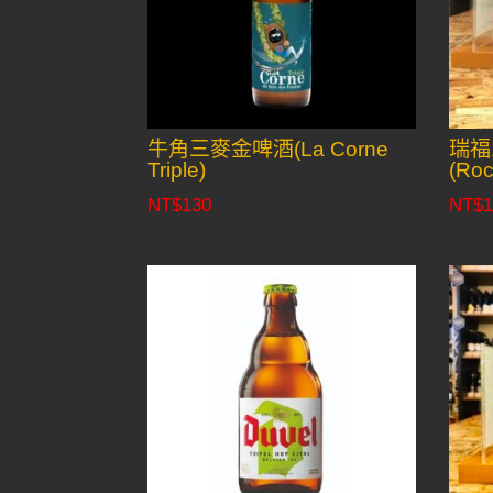
牛角三麥金啤酒(La Corne
瑞福
Triple)
(Roc
NT$
130
NT$
1