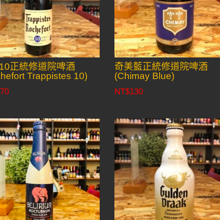
10正統修道院啤酒
奇美藍正統修道院啤酒
hefort Trappistes 10)
(Chimay Blue)
70
NT$
130