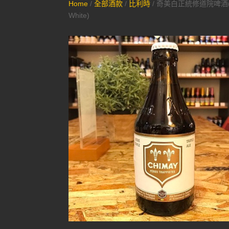
Home
/
全部酒款
/
比利時
/ 奇美白正統修道院啤酒(C
White)