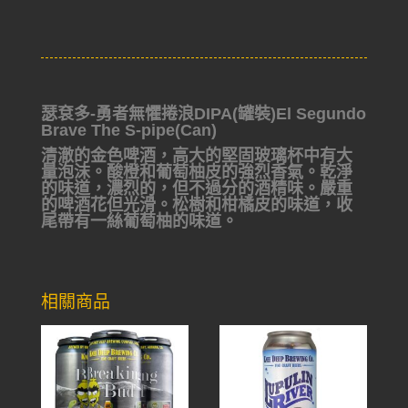
瑟袞多-勇者無懼捲浪DIPA(罐裝)El Segundo
Brave The S-pipe(Can)
清澈的金色啤酒，高大的堅固玻璃杯中有大
量泡沫。酸橙和葡萄柚皮的強烈香氣。乾淨
的味道，濃烈的，但不過分的酒精味。嚴重
的啤酒花但光滑。松樹和柑橘皮的味道，收
尾帶有一絲葡萄柚的味道。
相關商品