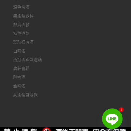
深色啤酒
無酒精飲料
熱賣酒款
特色酒款
琥珀紅啤酒
白啤酒
西打酒與氣泡酒
農莊喜鬆
酸啤酒
金啤酒
高酒精度酒款
1