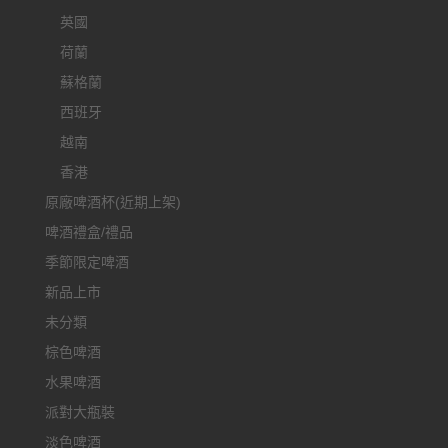
英國
荷蘭
蘇格蘭
西班牙
越南
香港
原廠啤酒杯(近期上架)
啤酒禮盒/禮品
季節限定啤酒
新品上市
未分類
棕色啤酒
水果啤酒
派對大瓶裝
淡色啤酒