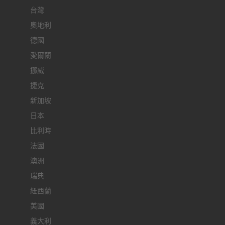
台灣
奧地利
德國
愛爾蘭
挪威
捷克
新加坡
日本
比利時
法國
澳洲
瑞典
紐西蘭
美國
義大利