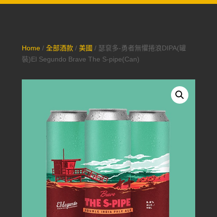
Home
/
全部酒款
/
美國
/ 瑟袞多-勇者無懼捲浪DIPA(罐
裝)El Segundo Brave The S-pipe(Can)