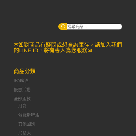
搜
尋：
✉如對商品有疑問或想查詢庫存，請加入我們
的LINE ID，將有專人為您服務✉
商品分類
IPA啤酒
優惠活動
全部酒款
丹麥
俄羅斯啤酒
其他國別
加拿大