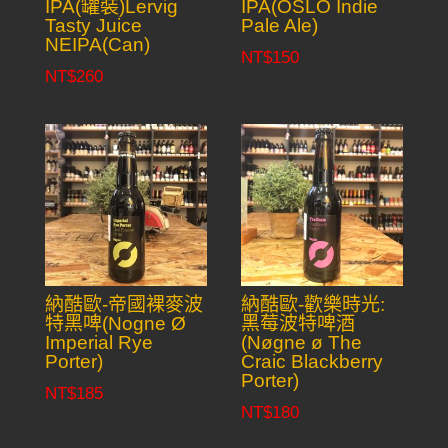
IPA(罐裝)Lervig
IPA(OSLO Indie
Tasty Juice
Pale Ale)
NEIPA(Can)
NT$
150
NT$
260
納酷歐-帝國裸麥波
納酷歐-歡樂時光:
特黑啤(Nogne Ø
黑莓波特啤酒
Imperial Rye
(Nøgne ø The
Porter)
Craic Blackberry
Porter)
NT$
185
NT$
180