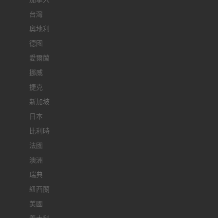
台灣
奧地利
德國
愛爾蘭
挪威
捷克
新加坡
日本
比利時
法國
澳洲
瑞典
紐西蘭
美國