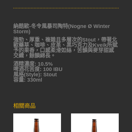
納酷歐-冬令風暴司陶特(Nogne Ø Winter
Storm)
強勁、厚重、複雜且多層次的Stout，帶著北
歐藥草、咖啡、皮革、黑巧克力及Kveik所賦
予的果香，口感柔滑如絲，苦韻與麥芽甜感
交織，餘韻綿長。
酒精濃度: 10.5%
啤酒花苦度: 100 IBU
風格(Style): Stout
容量: 330ml
相關商品