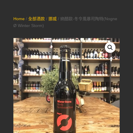
Home
/
全部酒款
/
挪威
/ 納酷歐-冬令風暴司陶特(Nogne
Ø Winter Storm)