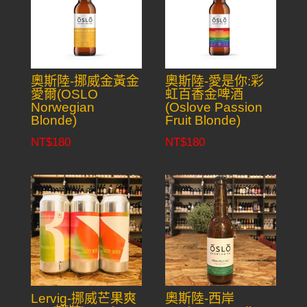
奧斯陸-挪威金黃金
奧斯陸-愛是你:彩
愛爾(OSLO
虹百香金啤酒
Norwegian
(Oslove Passion
Blonde)
Fruit Blonde)
NT$
180
NT$
180
Lervig-挪威芒果爽
奧斯陸-西岸