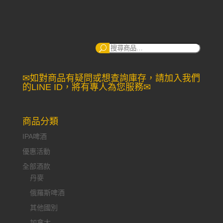
搜
尋：
✉如對商品有疑問或想查詢庫存，請加入我們
的LINE ID，將有專人為您服務✉
商品分類
IPA啤酒
優惠活動
全部酒款
丹麥
俄羅斯啤酒
其他國別
加拿大