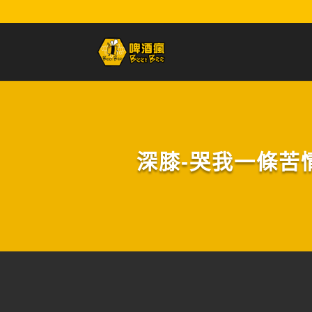
深膝-哭我一條苦情河DI