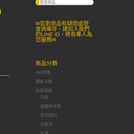
搜
尋：
)
✉如對商品有疑問或想
查詢庫存，請加入我們
的LINE ID，將有專人為
您服務✉
商品分類
IPA啤酒
優惠活動
全部酒款
丹麥
俄羅斯啤酒
其他國別
加拿大
台灣