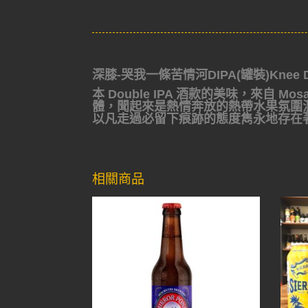
深膝-哭我一條苦情河DIPA(罐裝)Knee Deep
本 Double IPA 酒款的美味，來自 M
體，聞起來是熱情奔放的熱帶水果氛圍
以凡走過必留下痕跡的態度雋永地存在
相關商品