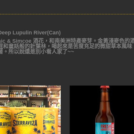
 Lupulin River(Can)
osaic & Simcoe 酒花，和南美洲特產麥芽。金黃淺麥色的
混和童話般的針葉林，喝起來是苦度充足的微甜草本風味
著。所以說還是別小看人家了~~