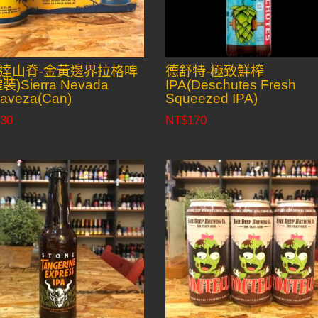
達山脊-金黃邊界拉格啤
德舒特-極致鮮榨
裝)Sierra Nevada
IPA(Deschutes Fresh
raveza(Can)
Squeezed IPA)
30
NT$
170