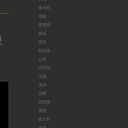
奧地利
德國
愛爾蘭
挪威
酒
捷克
，
新加坡
日本
比利時
法國
澳洲
瑞典
紐西蘭
美國
義大利
英國