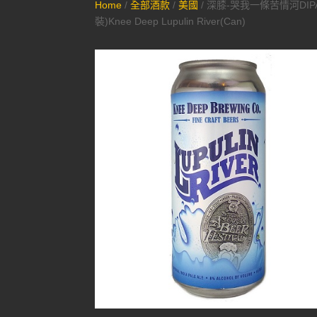
Home
/
全部酒款
/
美國
/ 深膝-哭我一條苦情河DIP
裝)Knee Deep Lupulin River(Can)