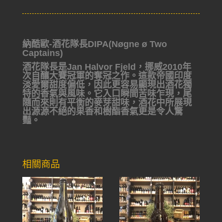
納酷歐-酒花隊長DIPA(Nøgne ø Two
Captains)
酒花隊長是Jan Halvor Fjeld，挪威2010年
次自釀大賽冠軍的奪冠之作。這款帝國印度
淡愛爾甜度偏低，因此更容易顯現出酒花獨
特的香氣與風味。它入口瞬間苦味乍現，尾
隨而來則有平衡的麥芽甜味，酒花中所展現
出源源不絕的果香和樹酯香氣更是令人驚
豔。
相關商品