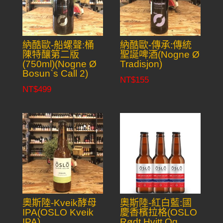
納酷歐-船螺聲:桶
納酷歐-傳承:傳統
陳特釀第二版
聖誕啤酒(Nogne Ø
(750ml)(Nogne Ø
Tradisjon)
Bosun`s Call 2)
NT$
155
NT$
499
奧斯陸-Kveik酵母
奧斯陸-紅白藍:國
IPA(OSLO Kveik
慶香檳拉格(OSLO
IPA)
Rødt Hvitt Og