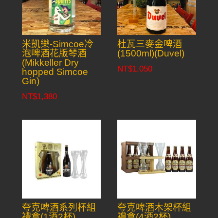
米凱樂-Simcoe冷
杜瓦三麥金啤酒
泡啤酒花版琴酒
(1500ml)(Duvel)
(Mikkeller Dry
NT$
1,050
hopped Simcoe
Gin)
NT$
1,380
夸克啤酒系列杯組
夸克啤酒木架杯組
禮盒(1酒2杯)
禮盒(4酒2杯)