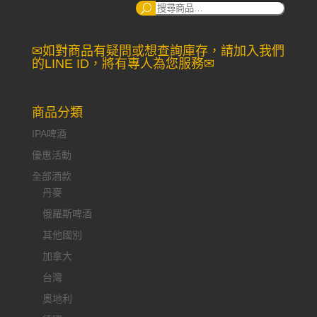
搜
尋：
✉如對商品有疑問或想查詢庫存，請加入我們
的LINE ID，將有專人為您服務✉
商品分類
IPA啤酒
優惠活動
全部酒款
丹麥
俄羅斯啤酒
其他國別
加拿大
台灣
奧地利