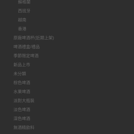
蘇格蘭
西班牙
越南
香港
原廠啤酒杯(近期上架)
啤酒禮盒/禮品
季節限定啤酒
新品上市
未分類
棕色啤酒
水果啤酒
派對大瓶裝
淡色啤酒
深色啤酒
無酒精飲料