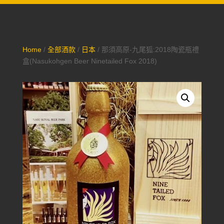
Home
/
全部酒款
/
日本
/ 那須高原-九尾狐:2018陶瓷瓶禮
盒(Nasukohgen Beer Ninetailed Fox 2018)