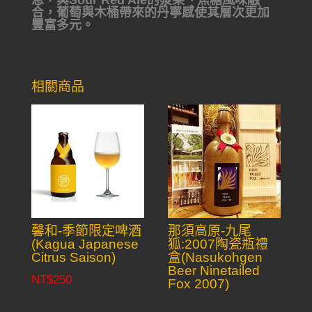
息，與Sour Red Ale的漿果、焦糖風味融
合，葡萄與木桶帶來的丹寧感使其層次更加
豐富多元。
相關商品
馨和-季節限定啤酒
那須高原-九尾
(Kagua Japanese
狐:2007陶瓷瓶禮
Citrus Saison)
盒(Nasukohgen
Beer Ninetailed
NT$
250
Fox 2007)