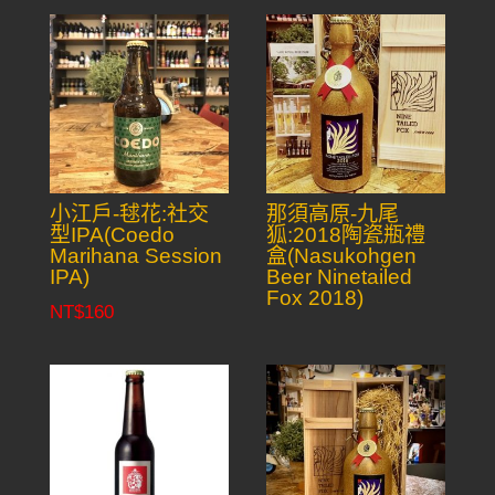
小江戶-毬花:社交
那須高原-九尾
型IPA(Coedo
狐:2018陶瓷瓶禮
Marihana Session
盒(Nasukohgen
IPA)
Beer Ninetailed
Fox 2018)
NT$
160