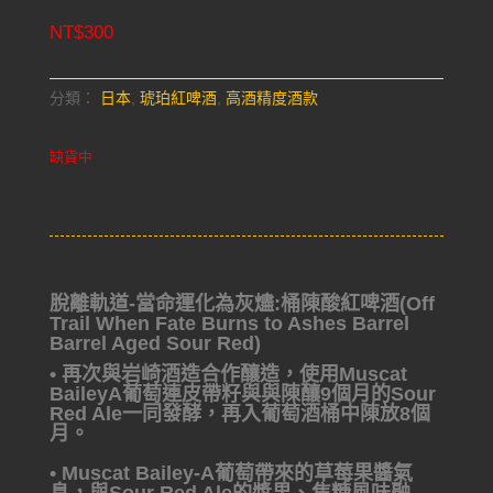
NT$
300
分類：
日本
,
琥珀紅啤酒
,
高酒精度酒款
缺貨中
脫離軌道-當命運化為灰燼:桶陳酸紅啤酒(Off
Trail When Fate Burns to Ashes Barrel
Barrel Aged Sour Red)
• 再次與岩崎酒造合作釀造，使用Muscat
BaileyA葡萄連皮帶籽與與陳釀9個月的Sour
Red Ale一
同發酵，再入葡萄酒桶中陳放8個
月。
• Muscat Bailey-A葡萄帶來的草莓果醬氣