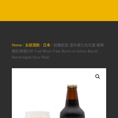
Home
/
全部酒款
/
日本
/ 脫離軌道-當命運化為灰燼:桶陳
酸紅啤酒(Off Trail When Fate Burns to Ashes Barrel
Barrel Aged Sour Red)