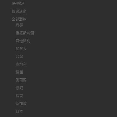
IPA啤酒
優惠活動
全部酒款
丹麥
俄羅斯啤酒
其他國別
加拿大
台灣
奧地利
德國
愛爾蘭
挪威
捷克
新加坡
日本