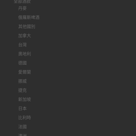
全部酒款
丹麥
俄羅斯啤酒
其他國別
加拿大
台灣
奧地利
德國
愛爾蘭
挪威
捷克
新加坡
日本
比利時
法國
澳洲