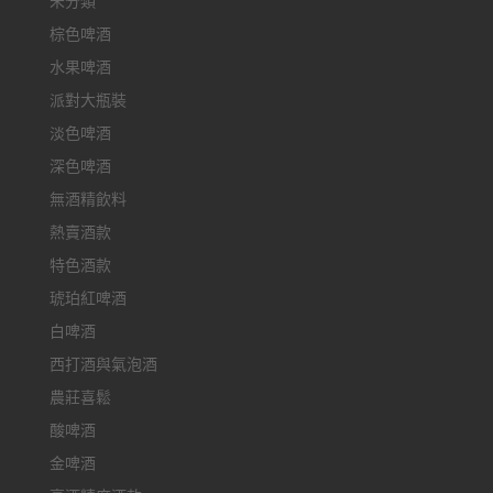
未分類
棕色啤酒
水果啤酒
派對大瓶裝
淡色啤酒
深色啤酒
無酒精飲料
熱賣酒款
特色酒款
琥珀紅啤酒
白啤酒
西打酒與氣泡酒
農莊喜鬆
酸啤酒
金啤酒