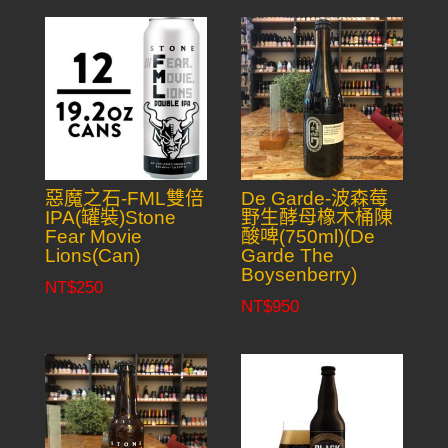
惡魔之石-FML雙倍
De Garde-波森莓
IPA(罐裝)Stone
野生酵母橡木桶陳
Fear Movie
酸啤(750ml)(De
Lions(Can)
Garde The
Boysenberry)
NT$
250
NT$
950