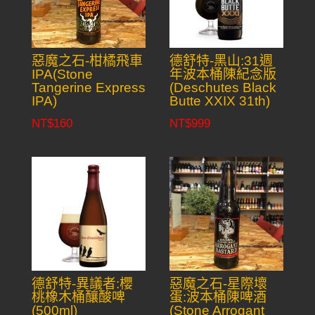
惡魔之石-柑橘飛車
德舒特-黑山:31週
IPA(Stone
年波本桶陳紀念版
Tangerine Express
(Deschutes Black
IPA)
Butte XXIX 31th)
NT$
160
NT$
999
德舒特-異議者:櫻
惡魔之石-星際壞
桃橡木桶釀酸啤
蛋:波本桶陳啤酒
(500ml)
(Stone Arrogant