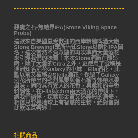
惡魔之石-無結界IPA(Stone Viking Space
Probe)
這款來自美國最受歡迎的西岸精釀啤酒大廠
Stone Brewing!眾所皆知Stone以釀造IPA聞
名，這次當然不負眾望的再次準備大量酒花
來引爆我們的味蕾！
本次Stone酒廠在釀造
時，除了大量的Citra之外，更使用了號稱是
澳洲知名酒花Galaxy的小妹－Ella酒花，此
款以前又被稱為Stella酒花。保留了Galaxy
酒花所帶出的強烈鳳梨與番石榴等熱帶水果
風味，同時具有宜人的花香，與柔和的辛香
料調性。在Ella與Citra兩大酒花的帶領下，
讓我們徜徉、探索那金黃又迷霧般的酒體，
相信只要是地球上有智慧的生物，絕對會對
此款深深著迷！
相關商品