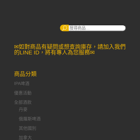
搜
尋：
✉如對商品有疑問或想查詢庫存，請加入我們
的LINE ID，將有專人為您服務✉
商品分類
IPA啤酒
優惠活動
全部酒款
丹麥
俄羅斯啤酒
其他國別
加拿大