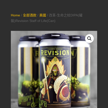
Home
/
全部酒款
/
美國
/ 改革-生命之杖DIPA(罐
裝)Revision Staff of Life(Can)