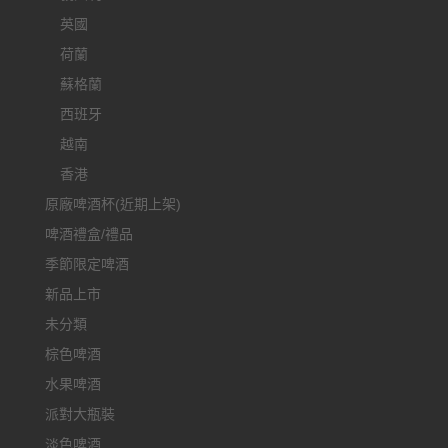
英國
荷蘭
蘇格蘭
西班牙
越南
香港
原廠啤酒杯(近期上架)
啤酒禮盒/禮品
季節限定啤酒
新品上市
未分類
棕色啤酒
水果啤酒
派對大瓶裝
淡色啤酒