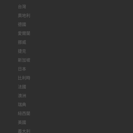
台灣
奧地利
德國
愛爾蘭
挪威
捷克
新加坡
日本
比利時
法國
澳洲
瑞典
紐西蘭
美國
義大利