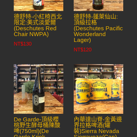
德舒特-小紅椅西北
德舒特-蓬萊仙山:
限定:美式淡愛爾
頂級拉格
(Deschutes Red
(Deschutes Pacific
Chair NWPA)
Wonderland
Lager)
NT$
130
NT$
120
De Garde-頂級櫻
內華達山脊-金黃邊
桃野生酵母桶陳酸
界拉格啤酒(罐
啤(750ml)(De
裝)Sierra Nevada
Garde Kriek
Sierraveza(Can)