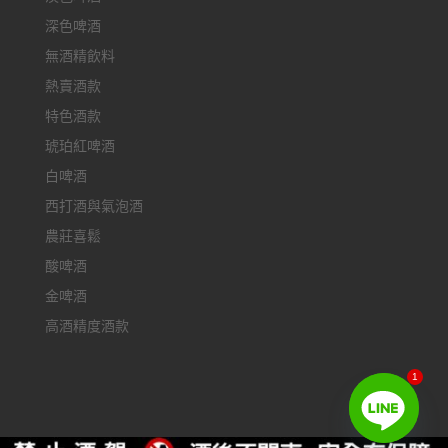
深色啤酒
無酒精飲料
熱賣酒款
特色酒款
琥珀紅啤酒
白啤酒
西打酒與氣泡酒
農莊喜鬆
酸啤酒
金啤酒
高酒精度酒款
1