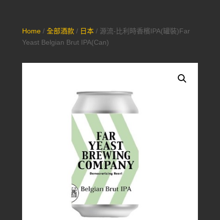
Home
/
全部酒款
/
日本
/ 源流-比利時香檳IPA(罐裝)Far
Yeast Belgian Brut IPA(Can)