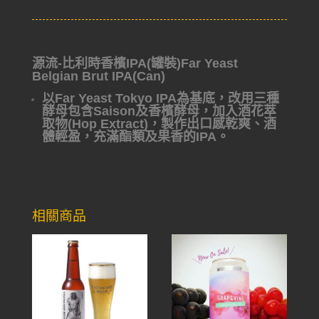
源流-比利時香檳IPA(罐裝)Far Yeast
Belgian Brut IPA(Can)
以Far Yeast Tokyo IPA為基底，改用三種
酵母包含Saison及香檳酵母，加入酒花萃
取物(Hop Extract)，製作出口感乾爽、酒
體輕盈，充滿酯類及果香的IPA。
相關商品