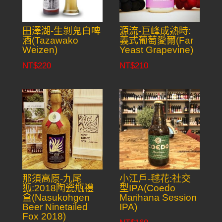
田澤湖-生剝鬼白啤
源流-巨峰成熟時:
酒(Tazawako
義式葡萄愛爾(Far
Weizen)
Yeast Grapevine)
NT$
220
NT$
210
那須高原-九尾
小江戶-毬花:社交
狐:2018陶瓷瓶禮
型IPA(Coedo
盒(Nasukohgen
Marihana Session
Beer Ninetailed
IPA)
Fox 2018)