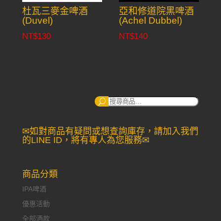
杜瓦三麥金啤酒
亞和修道院黑啤酒
(Duvel)
(Achel Dubbel)
NT$
130
NT$
140
搜
尋：
✉如對商品有疑問或想查詢庫存，請加入我們
的LINE ID，將有專人為您服務✉
商品分類
IPA啤酒
優惠活動
全部酒款