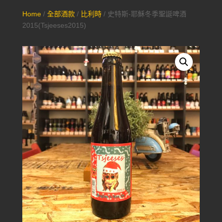
Home
/
全部酒款
/
比利時
/ 史特斯-耶穌冬季聖誕啤酒
2015(Tsjeeses2015)