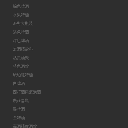
棕色啤酒
水果啤酒
派對大瓶裝
淡色啤酒
深色啤酒
無酒精飲料
熱賣酒款
特色酒款
琥珀紅啤酒
白啤酒
西打酒與氣泡酒
農莊喜鬆
酸啤酒
金啤酒
高酒精度酒款