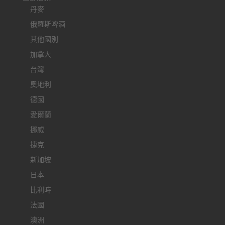
丹麥
俄羅斯啤酒
其他國別
加拿大
台灣
奧地利
德國
愛爾蘭
挪威
捷克
新加坡
日本
比利時
法國
澳洲