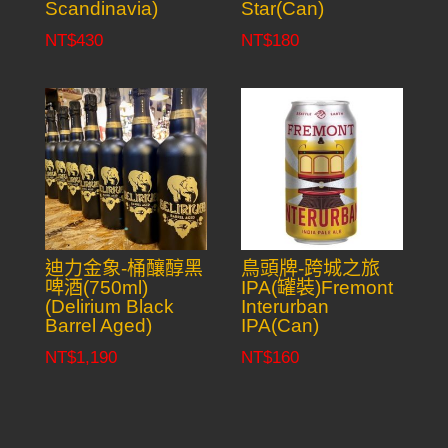
Scandinavia)
Star(Can)
NT$
430
NT$
180
迪力金象-桶釀醇黑
鳥頭牌-跨城之旅
啤酒(750ml)
IPA(罐裝)Fremont
(Delirium Black
Interurban
Barrel Aged)
IPA(Can)
NT$
1,190
NT$
160