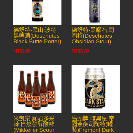
德舒特-黑山:波特
德舒特-黑曜石:司
黑啤酒(Deschutes
陶特(Deschutes
Black Butte Porter)
Obsidian Stout)
NT$
160
NT$
170
米凱樂-願君多采
鳥頭牌-暗黑星:帝
棘:自然發酵酸啤
國燕麥司陶特(罐
(Mikkeller Scour
裝)Fremont Dark