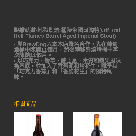
脫離軌道-地獄烈焰:桶陳帝國司陶特(Off Trail
Hell Flames Barrel Aged Imperial Stout)
• 與BrewDog六本木店聯名合作，先在葡萄
酒桶中陳釀11個月，然後轉移到燒烤桶中再
次陳釀11個月。
• 以巧克力、香草、威士忌、木質和漿果風味
為基底，並加入了香蕉泥和烤花生，賦予其
「巧克力香蕉」和「香脆花生」的獨特風
味。
相關商品