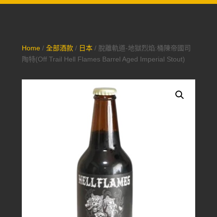
Home
/
全部酒款
/
日本
/ 脫離軌道-地獄烈焰:桶陳帝國司
陶特(Off Trail Hell Flames Barrel Aged Imperial Stout)