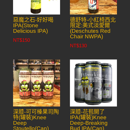
惡魔之石-好好喝
德舒特-小紅椅西北
IPA(Stone
限定:美式淡愛爾
Delicious IPA)
(Deschutes Red
Chair NWPA)
NT$
150
NT$
130
深膝-可可榛果司陶
深膝-花苞開了
特(罐裝)Knee
IPA(罐裝)Knee
Deep
Deep-Breaking
Stoutello(Can)
Bud IPA(Can)