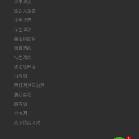
水果啤酒
派對大瓶裝
淡色啤酒
深色啤酒
無酒精飲料
熱賣酒款
特色酒款
琥珀紅啤酒
白啤酒
西打酒與氣泡酒
農莊喜鬆
酸啤酒
金啤酒
高酒精度酒款
1