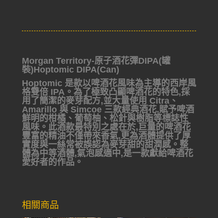
Morgan Territory-原子酒花彈DIPA(罐
裝)Hoptomic DIPA(Can)
Hoptomic 是款以啤酒花風味為主導的西岸風
格雙倍 IPA。為了極致凸顯啤酒花的特色,採
用了簡潔的麥芽配方,並大量使用 Citra、
Amarillo 與 Simcoe 三款經典酒花,賦予啤酒
鮮明的柑橘、葡萄柚、松針與樹脂等標誌性
風味。此酒款最特別之處在於,巨量的啤酒花
豐富的精油不僅帶來香氣,更為酒體提供了厚
實度與一絲常被誤認為麥芽甜的甜潤感。整
體為中等酒體,氣泡感適中,是一款獻給啤酒花
愛好者的作品。
相關商品