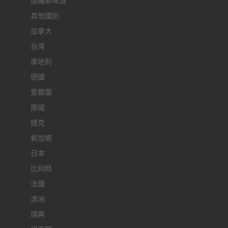
俄羅斯啤酒
其他國別
加拿大
台灣
奧地利
德國
愛爾蘭
挪威
捷克
新加坡
日本
比利時
法國
澳洲
瑞典