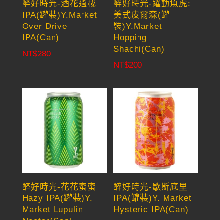
醉好時光-酒花過載
醉好時光-躍動魚虎:
IPA(罐裝)Y.Market
美式皮爾森(罐
Over Drive
裝)Y.Market
IPA(Can)
Hopping
Shachi(Can)
NT$
280
NT$
200
醉好時光-花花蜜蜜
醉好時光-歇斯底里
Hazy IPA(罐裝)Y.
IPA(罐裝)Y. Market
Market Lupulin
Hysteric IPA(Can)