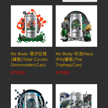
by
latest
No Body-潮汐拉格
No Body-吹泡Hazy
(罐裝)Tidal Cycles
IPA(罐裝)The
Dortmunder(Can)
Triphop(Can)
NT$
320
NT$
320