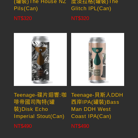
(罐裝)The House NZ
度淡拉格(罐裝)The
Pils(Can)
Glitch IPL(Can)
NT$
320
NT$
320
Teenage-碟片迴響:咖
Teenage-貝斯人DDH
啡帝國司陶特(罐
西岸IPA(罐裝)Bass
裝)Disk Echo
Man DDH West
Imperial Stout(Can)
Coast IPA(Can)
NT$
490
NT$
490