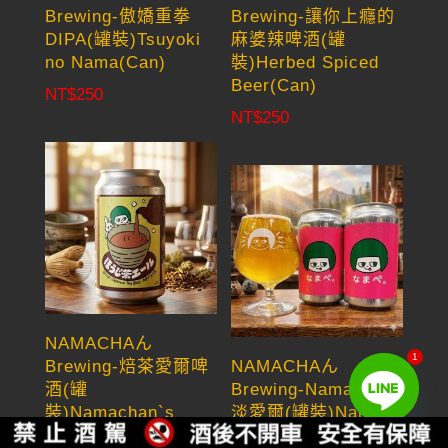
Brewing-傲嬌重拳
Brewing-讓你上癮的
DIPA(罐裝)Tsuyoki
麻婆辣啤酒(罐
no Nama(Can)
裝)Herbed Spiced
Beer(Can)
NT$
250
NT$
250
NAMACHAん
1
Brewing-焙茶愛爾啤
NAMACHAん
酒(罐
Brewing-Nama醬的
裝)Namachan`s
淡愛爾(罐裝)Nama
Roasted Green Tea
Pale Ale(Can)