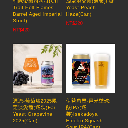
桶陳帝國司陶特(Off
濁型淡愛爾(罐裝)Far
Trail Hell Flames
Yeast Peach
Barrel Aged Imperial
Haze(Can)
Stout)
NT$
220
NT$
420
源流-葡萄藤2025限
伊勢角屋-電光壁球:
定淡愛爾(罐裝)Far
酸IPA(罐
Yeast Grapevine
裝)Isekadoya
2025(Can)
Electro Squash
Sour IPA(Can)