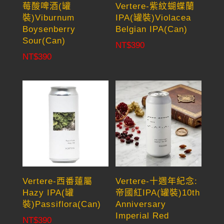
莓酸啤酒(罐
Vertere-紫紋蝴蝶蘭
裝)Viburnum
IPA(罐裝)Violacea
Boysenberry
Belgian IPA(Can)
Sour(Can)
NT$
390
NT$
390
Vertere-西番蓮屬
Vertere-十週年紀念:
Hazy IPA(罐
帝國紅IPA(罐裝)10th
裝)Passiflora(Can)
Anniversary
Imperial Red
NT$
390