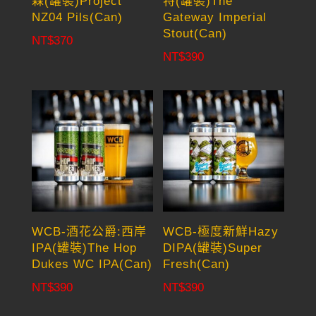
森(罐裝)Project
特(罐裝)The
NZ04 Pils(Can)
Gateway Imperial
Stout(Can)
NT$
370
NT$
390
WCB-酒花公爵:西岸
WCB-極度新鮮Hazy
IPA(罐裝)The Hop
DIPA(罐裝)Super
Dukes WC IPA(Can)
Fresh(Can)
NT$
390
NT$
390