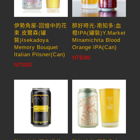
伊勢角屋-回憶中的花
醉好時光-南知多:血
束 皮爾森(罐
橙IPA(罐裝)Y.Market
裝)Isekadoya
Minamichita Blood
Memory Bouquet
Orange IPA(Can)
Italian Pilsner(Can)
NT$
280
NT$
200