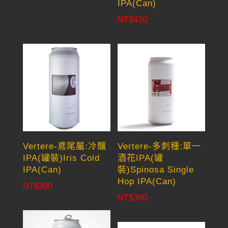
IPA(Can)
NT$
420
Vertere-鳶尾屬:冷釀
Vertere-多刺種:單一
IPA(罐裝)Iris Cold
酒花IPA(罐
IPA(Can)
裝)Spinosa Single
Hop IPA(Can)
NT$
390
NT$
390