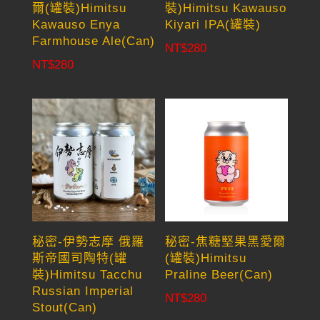
爾(罐裝)Himitsu
裝)Himitsu Kawauso
Kawauso Enya
Kiyari IPA(罐裝)
Farmhouse Ale(Can)
NT$
280
NT$
280
秘密-伊勢志摩 俄羅
秘密-焦糖堅果黑愛爾
斯帝國司陶特(罐
(罐裝)Himitsu
裝)Himitsu Tacchu
Praline Beer(Can)
Russian Imperial
NT$
280
Stout(Can)