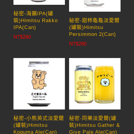
秘密-海獺IPA(罐
裝)Himitsu Rakko
秘密-甜柿龜龜淡愛爾
IPA(Can)
(罐裝)Himitsu
Persimmon 2(Can)
NT$
280
NT$
280
秘密-小熊英式淡愛爾
秘密-同樂淡愛爾(罐
(罐裝)Himitsu
裝)Himitsu Gather &
Koguma Ale(Can)
Give Pale Ale(Can)