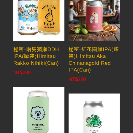
秘密-兩隻獺獺DDH
秘密-紅花園鰻IPA(罐
IPA(罐裝)Himitsu
裝)Himitsu Aka
Rakko Nihiki(Can)
Chinanagold Red
IPA(Can)
NT$
280
NT$
280