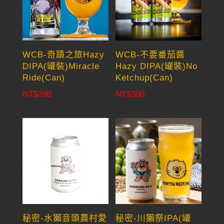
WCB-奇蹟之旅Hazy
WCB-不要番茄醬
DIPA(罐裝)Miracle
Hazy DIPA(罐裝)No
Ride(Can)
Ketchup(Can)
NT$
390
NT$
390
秘密-水獺音頭農村愛
秘密-川獺祭IPA(罐