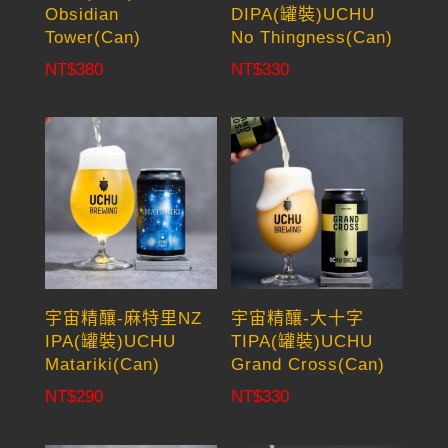
Obsidian
DIPA(罐裝)UCHU
Tower(Can)
No Thingness(Can)
NT$
380
NT$
330
宇宙精釀-麻特里NZ
宇宙精釀-大十字
IPA(罐裝)UCHU
TIPA(罐裝)UCHU
Matariki(Can)
Grand Cross(Can)
NT$
290
NT$
330