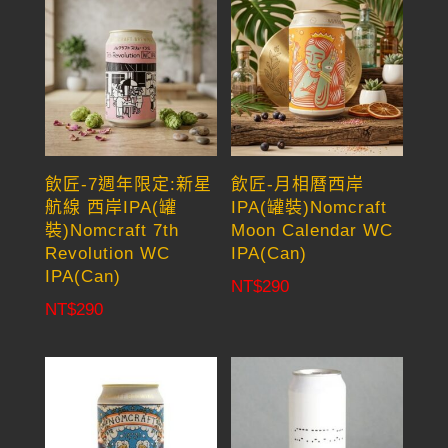
飲匠-7週年限定:新星
飲匠-月相曆西岸
航線 西岸IPA(罐
IPA(罐裝)Nomcraft
裝)Nomcraft 7th
Moon Calendar WC
Revolution WC
IPA(Can)
IPA(Can)
NT$
290
NT$
290