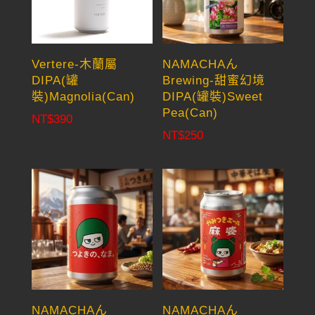
Vertere-木蘭屬
NAMACHAん
DIPA(罐
Brewing-甜蜜幻境
裝)Magnolia(Can)
DIPA(罐裝)Sweet
Pea(Can)
NT$
390
NT$
250
NAMACHAん
NAMACHAん