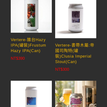
Vertere-錐台Hazy
IPA(罐裝)Frustum
Vertere-書帶木屬:帝
Hazy IPA(Can)
國司陶特(罐
裝)Clusia Imperial
NT$
390
Stout(Can)
NT$
300