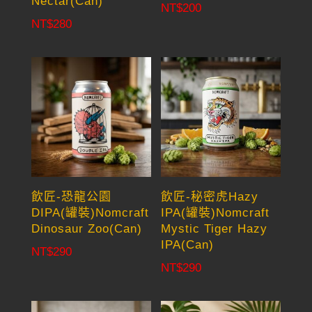
Nectar(Can)
NT$
200
NT$
280
飲匠-恐龍公園
飲匠-秘密虎Hazy
DIPA(罐裝)Nomcraft
IPA(罐裝)Nomcraft
Dinosaur Zoo(Can)
Mystic Tiger Hazy
IPA(Can)
NT$
290
NT$
290