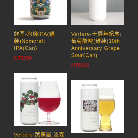
飲匠-旗艦IPA(罐
Vertere-十週年紀念:
裝)Nomcraft
葡萄酸啤(罐裝)10th
IPA(Can)
Anniversary Grape
Sour(Can)
NT$
290
NT$
420
Vertere-莢蒾屬:波森