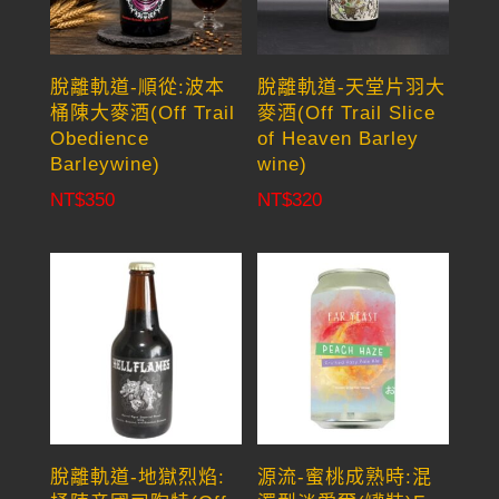
脫離軌道-順從:波本
脫離軌道-天堂片羽大
桶陳大麥酒(Off Trail
麥酒(Off Trail Slice
Obedience
of Heaven Barley
Barleywine)
wine)
NT$
350
NT$
320
脫離軌道-地獄烈焰:
源流-蜜桃成熟時:混