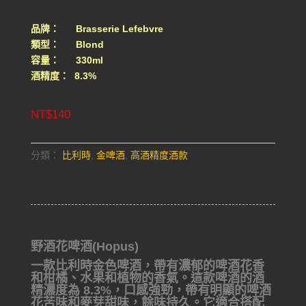
品牌： Brasserie Lefebvre
類型： Blond
容量： 330ml
酒精度： 8.3%
NT$
140
分類：
比利時
,
金啤酒
,
高酒精度酒款
野酒花啤酒(Hopus)
一款比利時金色啤酒，帶有濃郁的啤酒花香
和柑橘、水果和植物的香氣。這款啤酒的酒
精濃度為 8.3%，口感強勁，帶有明顯的啤酒
花苦味和麥芽甜味，餘味持久。它適合搭配