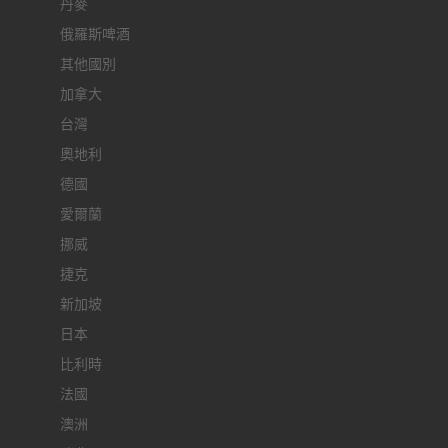
丹麥
俄羅斯啤酒
其他國別
加拿大
台灣
奧地利
德國
愛爾蘭
挪威
捷克
新加坡
日本
比利時
法國
澳洲