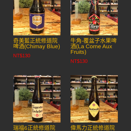
奇美藍正統修道院
牛角-覆盆子水果啤
啤酒(Chimay Blue)
酒(La Corne Aux
Fruits)
NT$
130
NT$
130
瑞福6正統修道院
偉馬力正統修道院