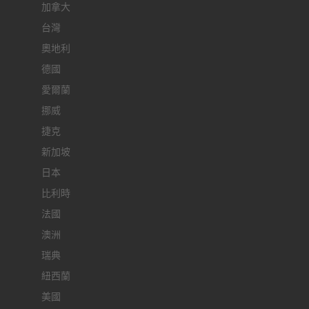
加拿大
台灣
奧地利
德國
愛爾蘭
挪威
捷克
新加坡
日本
比利時
法國
澳洲
瑞典
紐西蘭
美國