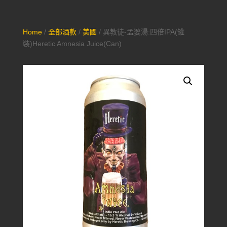
Home
/
全部酒款
/
美國
/ 異教徒-孟婆湯:四倍IPA(罐
裝)Heretic Amnesia Juice(Can)