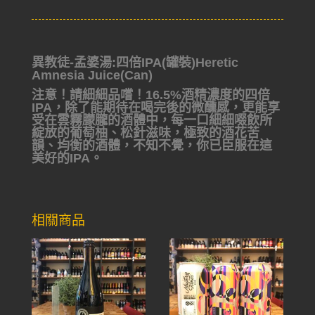
異教徒-孟婆湯:四倍IPA(罐裝)Heretic
Amnesia Juice(Can)
注意！請細細品嚐！16.5%酒精濃度的四倍
IPA，除了能期待在喝完後的微醺感，更能享
受在雲霧朦朧的酒體中，每一口細細啜飲所
綻放的葡萄柚、松針滋味，極致的酒花苦
韻、均衡的酒體，不知不覺，你已臣服在這
美好的IPA。
相關商品