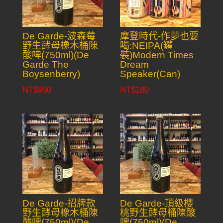
De Garde-波森莓
摩登時代-作夢也要
野生酵母橡木桶陳
喝:NEIPA(罐
酸啤(750ml)(De
裝)Modern Times
Garde The
Dream
Boysenberry)
Speaker(Can)
NT$
950
NT$
180
De Garde-招牌款
De Garde-頂級櫻
野生酵母橡木桶陳
桃野生酵母桶陳酸
酸啤(750ml)(De
啤(750ml)(De