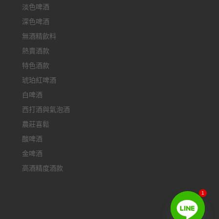
淡色啤酒
深色啤酒
無酒精飲料
熱賣酒款
特色酒款
琥珀紅啤酒
白啤酒
西打酒與氣泡酒
農莊喜鬆
酸啤酒
金啤酒
高酒精度酒款
1