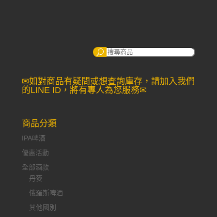
搜
尋：
✉如對商品有疑問或想查詢庫存，請加入我們
的LINE ID，將有專人為您服務✉
商品分類
IPA啤酒
優惠活動
全部酒款
丹麥
俄羅斯啤酒
其他國別